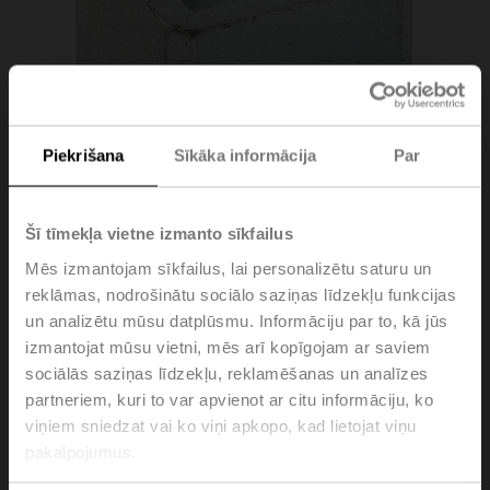
Piekrišana
Sīkāka informācija
Par
Šī tīmekļa vietne izmanto sīkfailus
Mēs izmantojam sīkfailus, lai personalizētu saturu un
reklāmas, nodrošinātu sociālo saziņas līdzekļu funkcijas
ZGI-003
un analizētu mūsu datplūsmu. Informāciju par to, kā jūs
izmantojat mūsu vietni, mēs arī kopīgojam ar saviem
sociālās saziņas līdzekļu, reklamēšanas un analīzes
Reducer for form fit adapter ZGV-19 14x14x35 mm
partneriem, kuri to var apvienot ar citu informāciju, ko
(LxWxH)
viņiem sniedzat vai ko viņi apkopo, kad lietojat viņu
Please contact your local Sales Representative for
pakalpojumus.
ordering.