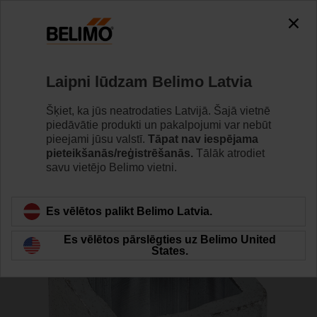
0
0
Home
Vārsti
Piederumi
Laipni lūdzam Belimo Latvia
ZGI-003
Šķiet, ka jūs neatrodaties Latvijā. Šajā vietnē
piedāvātie produkti un pakalpojumi var nebūt
pieejami jūsu valstī.
Tāpat nav iespējama
pieteikšanās/reģistrēšanās.
Tālāk atrodiet
savu vietējo Belimo vietni.
Back to product category
Es vēlētos palikt Belimo Latvia.
Es vēlētos pārslēgties uz Belimo United
States.