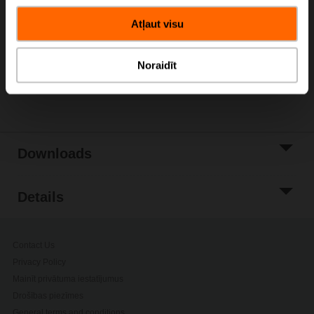
Add to Cart
Atļaut visu
Add to Project
List
Noraidīt
Share
Downloads
Details
Contact Us
Privacy Policy
Mainīt privātuma iestatījumus
Drošības piezīmes
General terms and conditions