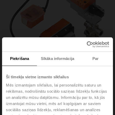
Piekrišana
Sīkāka informācija
Par
Šī tīmekļa vietne izmanto sīkfailus
EP025R6+BAC-HH1
Mēs izmantojam sīkfailus, lai personalizētu saturu un
reklāmas, nodrošinātu sociālo saziņas līdzekļu funkcijas
un analizētu mūsu datplūsmu. Informāciju par to, kā jūs
Electr. 6-way PI-CCV EPIV, AC/DC 24 V, BACnet
izmantojat mūsu vietni, mēs arī kopīgojam ar saviem
MS/TP, Modbus RTU, MP-Bus, 2...10 V, DN 25, Internal
sociālās saziņas līdzekļu, reklamēšanas un analīzes
thread, Rp 1", PN 16, ps 1600 kPa, V'nom 3500 l/h,