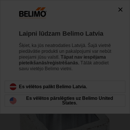
0
0
Home
Vārsti
Piederumi
Laipni lūdzam Belimo Latvia
ZGI-003
Šķiet, ka jūs neatrodaties Latvijā. Šajā vietnē
piedāvātie produkti un pakalpojumi var nebūt
pieejami jūsu valstī.
Tāpat nav iespējama
pieteikšanās/reģistrēšanās.
Tālāk atrodiet
savu vietējo Belimo vietni.
Back to product category
Es vēlētos palikt Belimo Latvia.
Es vēlētos pārslēgties uz Belimo United
States.