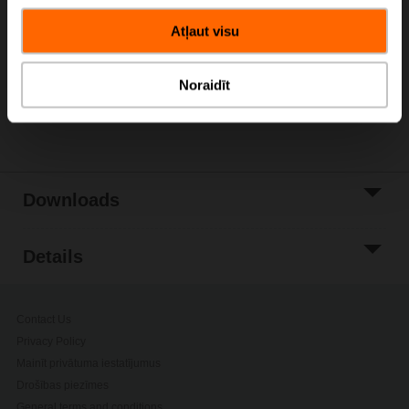
Add to Cart
Atļaut visu
Add to Project
List
Noraidīt
Share
Downloads
Details
Contact Us
Privacy Policy
Mainīt privātuma iestatījumus
Drošības piezīmes
General terms and conditions