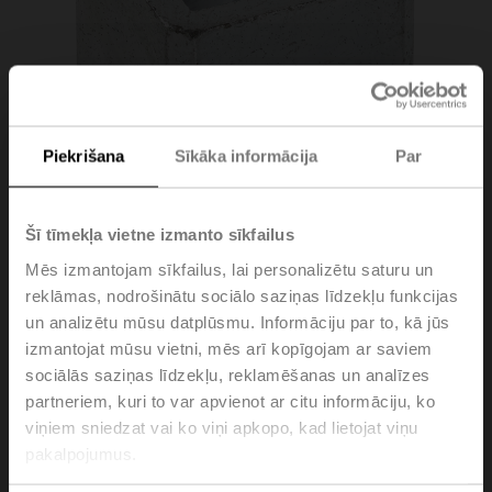
Piekrišana
Sīkāka informācija
Par
Šī tīmekļa vietne izmanto sīkfailus
Mēs izmantojam sīkfailus, lai personalizētu saturu un
reklāmas, nodrošinātu sociālo saziņas līdzekļu funkcijas
ZGI-003
un analizētu mūsu datplūsmu. Informāciju par to, kā jūs
izmantojat mūsu vietni, mēs arī kopīgojam ar saviem
sociālās saziņas līdzekļu, reklamēšanas un analīzes
Reducer for form fit adapter ZGV-19 14x14x35 mm
partneriem, kuri to var apvienot ar citu informāciju, ko
(LxWxH)
viņiem sniedzat vai ko viņi apkopo, kad lietojat viņu
Please contact your local Sales Representative for
pakalpojumus.
ordering.