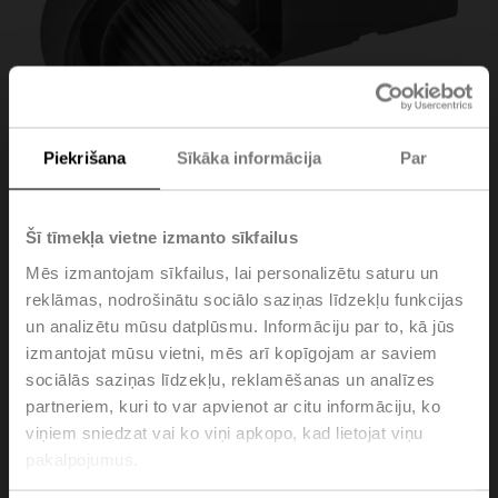
Piekrišana
Sīkāka informācija
Par
Šī tīmekļa vietne izmanto sīkfailus
Mēs izmantojam sīkfailus, lai personalizētu saturu un
reklāmas, nodrošinātu sociālo saziņas līdzekļu funkcijas
ZSV-11
un analizētu mūsu datplūsmu. Informāciju par to, kā jūs
izmantojat mūsu vietni, mēs arī kopīgojam ar saviem
sociālās saziņas līdzekļu, reklamēšanas un analīzes
Form fit adapter square, 11x11x57 mm (LxWxH), for
partneriem, kuri to var apvienot ar citu informāciju, ko
SR..-R
viņiem sniedzat vai ko viņi apkopo, kad lietojat viņu
Please contact your local Sales Representative for
pakalpojumus.
ordering.