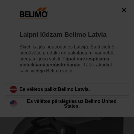
0
0
Home
Vārsti
Piederumi
Laipni lūdzam Belimo Latvia
ZSV-11
Šķiet, ka jūs neatrodaties Latvijā. Šajā vietnē
piedāvātie produkti un pakalpojumi var nebūt
pieejami jūsu valstī.
Tāpat nav iespējama
pieteikšanās/reģistrēšanās.
Tālāk atrodiet
savu vietējo Belimo vietni.
Back to product category
Es vēlētos palikt Belimo Latvia.
Es vēlētos pārslēgties uz Belimo United
States.