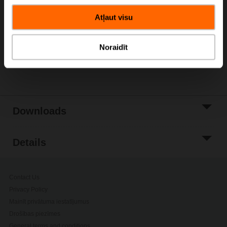
Add to Cart
Atļaut visu
Add to Project
List
Noraidīt
Share
Downloads
Details
Contact Us
Privacy Policy
Mainīt privātuma iestatījumus
Drošības piezīmes
General terms and conditions