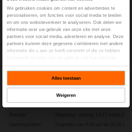
We gebruiken cookies om content en advertenties te
personaliseren, om functies voor social media te bieden
en om ons websiteverkeer te analyseren. Ook delen we
informatie over uw gebruik van onze site met onze
partners voor social media, adverteren en analyse. Deze
Live
partners kunnen deze gegevens combineren met andere
informatie die u aan ze heeft verstrekt of die ze hebben
What have you missed
verzameld op basis van uw gebruik van hun services.
Alles toestaan
Weigeren
Locatie
Messe Frankfurt Exhibition GmbH, L
Website
ish.messefrankfurt.com
Periode
Maandag - vrijdag, 13-17 maart 202
Openingstijden
Dagelijks van 9.00 uur tot 18.00 uur