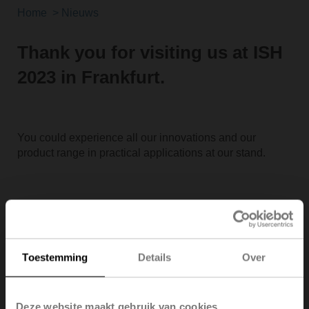
Home
Nieuws
Thank you for visiting us at ISH
2023 in Frankfurt.
You could experience all our innovations and our
product range in practical applications at our stand.
Toestemming
Details
Over
Deze website maakt gebruik van cookies