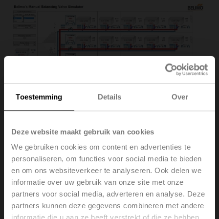
Toestemming
Details
Over
Belimo Americas releases a new educational tool. The
Deze website maakt gebruik van cookies
Belimo Hydronic Simulator™ is a tool that simulates a
We gebruiken cookies om content en advertenties te
hydronic system in a 4-story building with five terminal
personaliseren, om functies voor social media te bieden
units on each floor. All terminal units, branches, and the
en om ons websiteverkeer te analyseren. Ook delen we
raiser have a manual balancing valve that allows
informatie over uw gebruik van onze site met onze
adjusting based on the valve opening. The Simulator
identifies and illustrates when the system needs to be
partners voor social media, adverteren en analyse. Deze
balanced and how the adjusting of the valve could
partners kunnen deze gegevens combineren met andere
impact the entire system. The main purpose of Belimo
informatie die u aan ze heeft verstrekt of die ze hebben