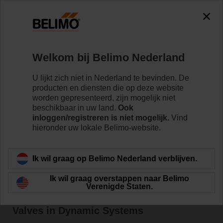
Welkom bij Belimo Nederland
Home
Nieuws
U lijkt zich niet in Nederland te bevinden. De
Press Release: New Hydronic
producten en diensten die op deze website
worden gepresenteerd, zijn mogelijk niet
Simulator Tool Offered by
beschikbaar in uw land.
Ook
inloggen/registreren is niet mogelijk.
Vind
Belimo
hieronder uw lokale Belimo-website.
Ik wil graag op Belimo Nederland verblijven.
Belimo Releases a Hydronic Simulator™
Ik wil graag overstappen naar Belimo
Verenigde Staten.
to Help Educate on the Importance of
Valves in Dynamic Systems