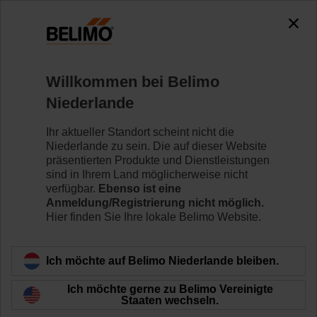
0
0
Home
Klappenantriebe
Variabler Volumenstrom
Willkommen bei Belimo
NF24A-VST
Niederlande
Ihr aktueller Standort scheint nicht die
Niederlande zu sein. Die auf dieser Website
Mehr erfahren
präsentierten Produkte und Dienstleistungen
sind in Ihrem Land möglicherweise nicht
verfügbar.
Ebenso ist eine
Anmeldung/Registrierung nicht möglich.
Hier finden Sie Ihre lokale Belimo Website.
Zurück zur Produktkategorie
Ich möchte auf Belimo Niederlande bleiben.
Ich möchte gerne zu Belimo Vereinigte
Staaten wechseln.