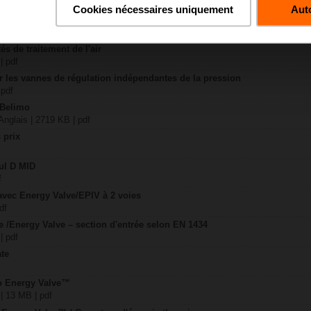
| 5 MB | pdf
Cookies nécessaires uniquement
Auto
érateur de chaleur
| pdf
és de traitement de l'air
| pdf
er les vannes de régulation indépendantes de la pression
 pdf
 Belimo
nglais | 2719 KB | pdf
 prix
dul D MID
f
 avec Energy Valve/EPIV à 2 voies
df
 /Energy Valve – section d'entrée selon EN 1434
| pdf
ate
mo Energy Valve™
 | 13 MB | pdf