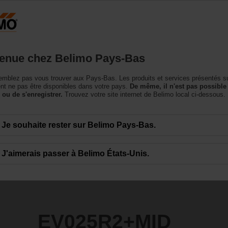
Pays-Bas
NL
roduits
Support
À propos de nous
Conta
enue chez Belimo Pays-Bas
Energy Valve™
mblez pas vous trouver aux Pays-Bas. Les produits et services présentés su
D
t ne pas être disponibles dans votre pays.
De même, il n'est pas possible
 ou de s'enregistrer.
Trouvez votre site internet de Belimo local ci-dessous.
Je souhaite rester sur Belimo Pays-Bas.
J'aimerais passer à Belimo États-Unis.
EV025R2+MID