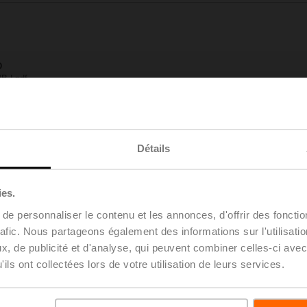
D
MB | pdf
eur d'énergie thermique 22PEM-1U..
ais | 11 MB | pdf
V..R2+MID
6 KB | pdf
Détails
y – EV025R2+MID
135 KB | pdf
u projet - Remarques générales
ies.
uvre | Français | pdf
EV..R2..+MID
e personnaliser le contenu et les annonces, d'offrir des fonctio
B | pdf
rafic. Nous partageons également des informations sur l'utilisati
ment de l'air
, de publicité et d'analyse, qui peuvent combiner celles-ci avec
s | 3 MB | pdf
ils ont collectées lors de votre utilisation de leurs services.
lve™ et compteur d’énergie thermique
s | 4 MB | pdf
ique et confort dans les bâtiments