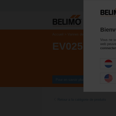
P
Bienv
Accueil
Vannes de régulation
Belimo 
Vous ne se
EV025R2+MI
web peuven
connecter
Pour en savoir plus
Retour a la catégorie de produits