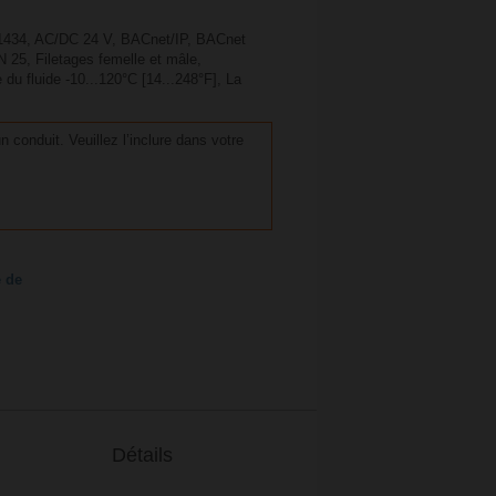
 1434, AC/DC 24 V, BACnet/IP, BACnet
25, Filetages femelle et mâle,
du fluide -10...120°C [14...248°F], La
n conduit. Veuillez l’inclure dans votre
e de
Détails