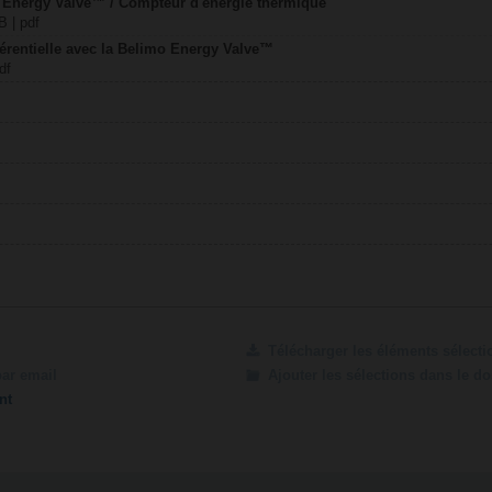
 Energy Valve™ / Compteur d'énergie thermique
B | pdf
férentielle avec la Belimo Energy Valve™
df
Télécharger les éléments sélect
par email
Ajouter les sélections dans le d
nt