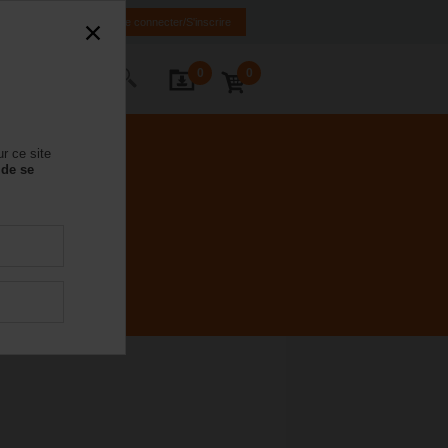
FR
DE
EN
Se connecter/S'inscrire
0
0
ctez-nous
r ce site
 de se