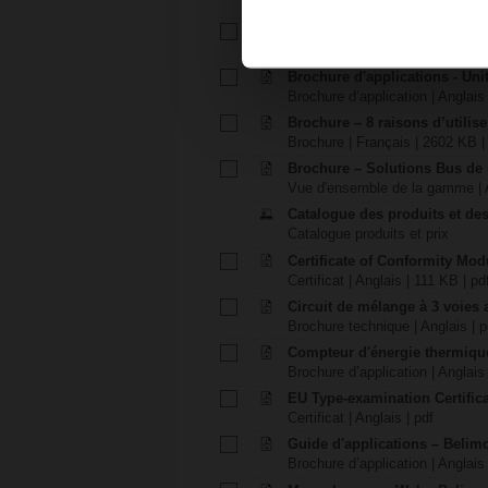
Brochure des produits | Anglais 
Brochure d'application – Gén
Brochure d’application | Anglais 
Brochure d'applications - Unit
Brochure d’application | Anglais 
Brochure – 8 raisons d’utilis
Brochure | Français | 2602 KB |
Brochure – Solutions Bus de
Vue d'ensemble de la gamme | A
Catalogue des produits et des
Catalogue produits et prix
Certificate of Conformity Mo
Certificat | Anglais | 111 KB | pd
Circuit de mélange à 3 voies
Brochure technique | Anglais | p
Compteur d'énergie thermique
Brochure d’application | Anglais 
EU Type-examination Certific
Certificat | Anglais | pdf
Guide d'applications – Beli
Brochure d’application | Anglais