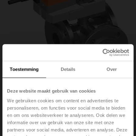
Toestemming
Details
Over
Deze website maakt gebruik van cookies
R7032R-B3/SR24A-S
We gebruiken cookies om content en advertenties te
personaliseren, om functies voor social media te bieden
en om ons websiteverkeer te analyseren. Ook delen we
Kogelkraan omschakelaar, 3-weg, DN 32, Flens, PN 6,
informatie over uw gebruik van onze site met onze
ps 600 kPa, Kvs 32 m³/h,
partners voor social media, adverteren en analyse. Deze
Mediumtemperatuur -10...100°C [14...212°F]