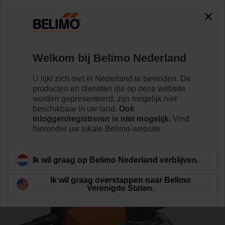
0
0
Home
Regelventielen
Kogelkranen
Welkom bij Belimo Nederland
R7032R-B3/SR24A-S
U lijkt zich niet in Nederland te bevinden. De
producten en diensten die op deze website
worden gepresenteerd, zijn mogelijk niet
beschikbaar in uw land.
Ook
Meer informatie
inloggen/registreren is niet mogelijk.
Vind
hieronder uw lokale Belimo-website.
Terug naar product categorie
Ik wil graag op Belimo Nederland verblijven.
Ik wil graag overstappen naar Belimo
Verenigde Staten.