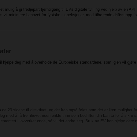
 mulig å gi tredjepart fjerntilgang til EVs digitale tvilling ved hjelp av en API. 
 vil minimere behovet for fysiske inspeksjoner, med tilhørende driftsstopp for
kater
il hjelpe deg med å overholde de Europeiske standardene, som igjen vil gjøre d
 23 sidene til direktivet, og det kan også føles som det er liten mulighet for 
eg med å få fremhevet noen enkle trinn som bedriften din kan ta for å sikre s
lementert i lovverket enda, så vil det endre seg. Bruk av EV kan hjelpe dere 