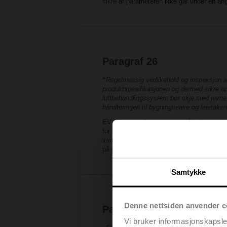
sikre
at parameteren ikke går under en angi
Paragraf 26
“
Regelmessig vedlikehold og inspeksjon av v
produktspesifikasjonen og dermed sikre op
luftbehandlingssystem bør skje med jevne m
håndteringen til bygningseiere og leietake
EV utfører en konstant overvåkning av varme
for selv den mest uerfarne operatør å korr
kan be om hjelp fra en av ekspertene til B
på dataene og komme med forslag til hvilk
Samtykke
Denne nettsiden anvender c
Paragraf 28
Vi bruker informasjonskapsler