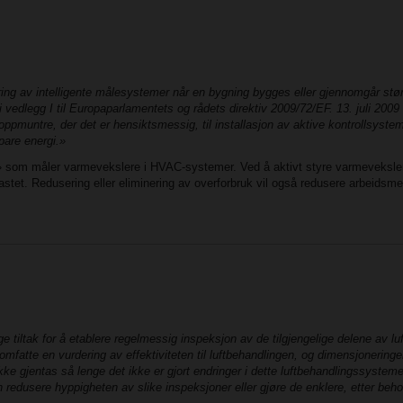
ing av intelligente målesystemer når en bygning bygges eller gjennomgår stør
 vedlegg I til Europaparlamentets og rådets direktiv 2009/72/EF. 13. juli 2009 
oppmuntre, der det er hensiktsmessig, til installasjon av aktive kontrollsyste
pare energi.»
m» som måler varmevekslere i HVAC-systemer. Ved å aktivt styre varmeveksler
kastet. Redusering eller eliminering av overforbruk vil også redusere arbeids
 tiltak for å etablere regelmessig inspeksjon av de tilgjengelige delene av 
fatte en vurdering av effektiviteten til luftbehandlingen, og dimensjoneringen
e gjentas så lenge det ikke er gjort endringer i dette luftbehandlingssystemet
edusere hyppigheten av slike inspeksjoner eller gjøre de enklere, etter beho