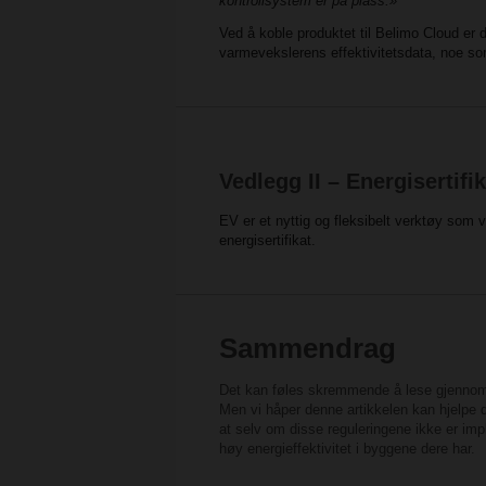
kontrollsystem er på plass.»
Ved å koble produktet til Belimo Cloud er det
varmevekslerens effektivitetsdata, noe som
Vedlegg II – Energisertifi
EV er et nyttig og fleksibelt verktøy som v
energisertifikat.
Sammendrag
Det kan føles skremmende å lese gjennom de
Men vi håper denne artikkelen kan hjelpe d
at selv om disse reguleringene ikke er imp
høy energieffektivitet i byggene dere har.