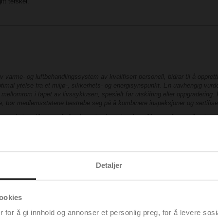
tt terskel.
arme- og luftbehandlingssystem av kvalifisert personell, bidrar til å opprettho
timal ytelse fra et miljø-, sikkerhets- og energisynspunkt. En uavhengig vurd
ellomrom i løpet av livssyklusen, spesielt før utskifting eller oppgradering.
re, bør medlemsstatene bestrebe seg på å kombinere inspeksjoner og sertifiser
veksler, slik at avvik fra de optimale ytelsesinnstillingene flagges/korrigeres
igere problemet. Hvis det er behov for mer hjelp, gjør koblingen til skyløsnin
elimo, ved at det åpnes en utgående port i brannmuren din til enheten. Nå team
e endringer som bør justeres.
Detaljer
ookies
 for å gi innhold og annonser et personlig preg, for å levere sos