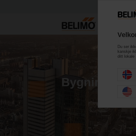
Velko
Du ser ikk
kanskje ikk
ditt lokal
Bygningsener