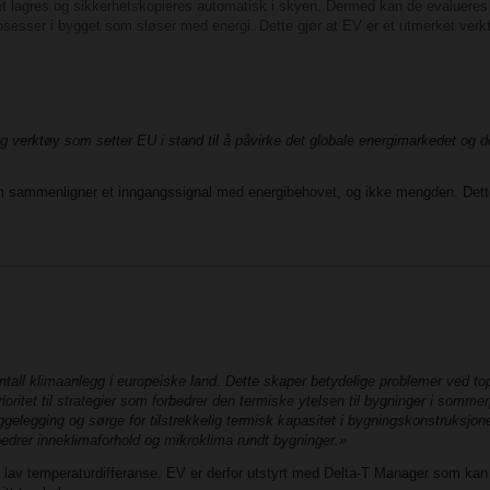
et lagres og sikkerhetskopieres automatisk i skyen. Dermed kan de evalueres 
 prosesser i bygget som sløser med energi. Dette gjør at EV er et utmerket verk
ig verktøy som setter EU i stand til å påvirke det globale energimarkedet og d
m sammenligner et inngangssignal med energibehovet, og ikke mengden. Dette
tall klimaanlegg i europeiske land. Dette skaper betydelige problemer ved topp
rioritet til strategier som forbedrer den termiske ytelsen til bygninger i somme
elegging og sørge for tilstrekkelig termisk kapasitet i bygningskonstruksjone
bedrer inneklimaforhold og mikroklima rundt bygninger.»
av lav temperaturdifferanse. EV er derfor utstyrt med Delta-T Manager som ka