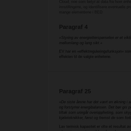
Cloud, noe som betyr at data fra hver enh
innstillingene, og identifisere eventuelle
mange elementene i BED:
Paragraf 4
«Styring av energietterspørselen er et vikt
mellomlang og lang sikt.»
EV har en «effektreguleringsfunksjon» so
effekten til de valgte enhetene.
Paragraf 25
«De siste årene har det vært en økning i an
og forstyrrer energibalansen. Det bør gis p
tiltak som unngår overoppheting, som skygg
kjøleteknikker, først og fremst de som for
Lav termisk kapasitet er ofte et resultat 