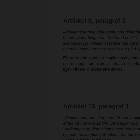
Artikkel 8, paragraf 2
«Medlemsstatene skal oppmuntre til innfør
denne oppfordringen er i tråd med punkt 2 i
elektrisitet (1). Medlemsstatene kan også 
overvåkingssystemer som tar sikte på å s
EV er et kraftig «aktivt reguleringssyste
spare energi som ellers ville ha vært bort
igjen vil føre til større effektivitet.
Artikkel 15, paragraf 1
«Medlemsstatene skal fastsette nødvendige
effekt på mer enn 12 kW. Befaringen skal om
Vurderingen av dimensjoneringen trenger ikk
bygget i mellomtiden. Medlemsstatene kan r