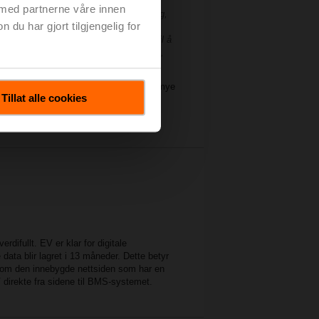
eres og involveres når det er
 med partnerne våre innen
nformasjon, opplæring og bevisstgjøring,
u har gjort tilgjengelig for
me tilstrekkelig veiledning til lokale
 oppmuntre arkitekter og planleggere til å
ernvarme og fjernkjøling ved planlegging,
 er avhengig av at brukeren henter ut så mye
Tillat alle cookies
ikke være et problem når du bruker EV,
difullt. EV er klar for digitale
data blir lagret i 13 måneder. Dette betyr
ennom den innebygde nettsiden som har en
 direkte fra sidene til BMS-systemet.