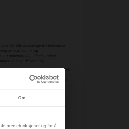
lde de rette innstillingene i henhold til
ering av hele varme- og
 For å minimere den administrative
inger så langt det er mulig.»
. Systemet sikrer i tillegg at det er enkelt
gen Belimo Cloud det mulig at operatøren
et fra Belimo har fått tilgang, kan de se
Om
iale mediefunksjoner og for å