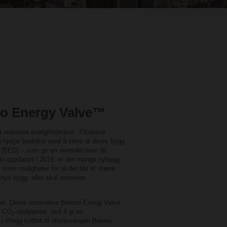
mo Energy Valve™
å redusere energiforbruket. Tiltakene
 hjelpe bedrifter med å sikre at deres bygg
(BED) – som gir en oversikt over de
ble oppdatert i 2018, er det mange nybygg
ore muligheter for at det blir et større
 nye bygg, eller skal renovere
en. Deres innovative Belimo Energi Valve
e, CO
-utslippene, ved å gi en
2
 tillegg koblet til skyløsningen Belimo