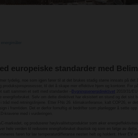
 energimåler
med europeiske standarder med Beli
mer tydelig, noe som igjen fører til at det brukes stadig større innsats på det 
g produksjonsprosesser, til det å skape mer effektive hjem og kontorer. For på
et satt sammen et sett med standarder –
Bygningsenergidirektivet
2010/31/EU 
 energiforbruket. Selv om dette direktivet har eksistert en stund og det sist 
 tråd med retningslinjene. Etter FNs 26. klimakonferanse, kalt COP26, er det st
n i framtiden. Det er derfor fornuftig at bedrifter som planlegger å sette opp
BED-kravene med i vurderingen.
AC-markedet, og produserer høykvalitetsprodukter som øker energieffektivitet
over hele verden til redusere energiforbruket drastisk og som en følge av dett
neres faren for lav temperaturdifferanse nesten helt og holdent. Hver EV er i