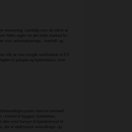
re renovering, samtidig som de sikrer at
om felles regler for det indre marked for
mer som automatiserings-, kontroll- og
en slik at man unngår overforbruk vil EV
mengden til pumper og kjølemaskin, som
luftbehandlingssystem med en nominell
 i forhold til byggets kjølebehov.
 eller med hensyn til kjølebehovet til
v, der et elektronisk overvåkings- og