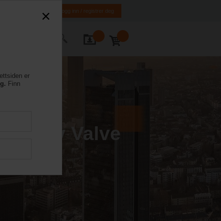
NO
EN
Logg inn / registrer deg
ntakt oss
ettsiden er
eg.
Finn
 Energy Valve