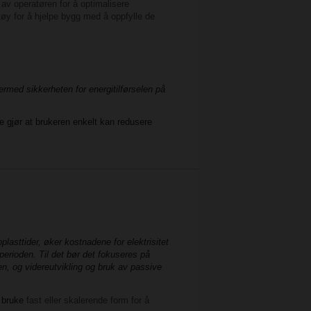
av operatøren for å optimalisere
tøy for å hjelpe bygg med å oppfylle de
ermed sikkerheten for energitilførselen på
 gjør at brukeren enkelt kan redusere
lasttider, øker kostnadene for elektrisitet
rperioden. Til det bør det fokuseres på
n, og videreutvikling og bruk av passive
n bruke
fast eller skalerende form for å