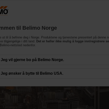
Norge
Produkter
Brukerstøtte
Om oss
Ko
mmen til Belimo Norge
e ut til å befinne deg i Norge. Produktene og tjenestene presentert på denne n
e tilgjengelige i ditt land.
Det er heller ikke mulig å logge inn/registrere s
e Belimo-nettsted nedenfor.
Jeg vil gjerne bo på Belimo Norge.
gidirektivet (BED) med
Jeg ønsker å bytte til Belimo USA.