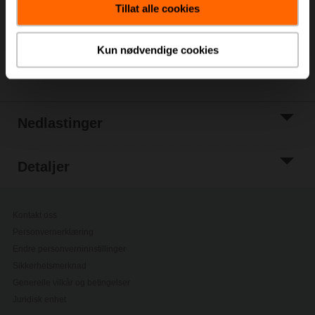
Tillat alle cookies
Legg til i
prosjektliste
Kun nødvendige cookies
Del
Nedlastinger
Detaljer
Kontakt oss
Personvernerklæring
Endre personverninnstillinger
Sikkerhetsmerknad
Generelle vilkår og betingelser
Juridisk enhet