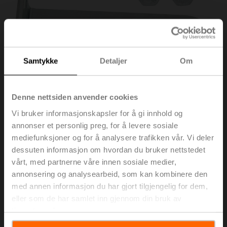
Samtykke
Detaljer
Om
Denne nettsiden anvender cookies
Vi bruker informasjonskapsler for å gi innhold og
annonser et personlig preg, for å levere sosiale
mediefunksjoner og for å analysere trafikken vår. Vi deler
AH-20
dessuten informasjon om hvordan du bruker nettstedet
vårt, med partnerne våre innen sosiale medier,
annonsering og analysearbeid, som kan kombinere den
Momentarm for standard spindelklemme (vendbar)
med annen informasjon du har gjort tilgjengelig for dem,
Listepris
NOK 193,00
eller som de har samlet inn gjennom din bruk av
tjenestene deres.
Legg i
handlevognen