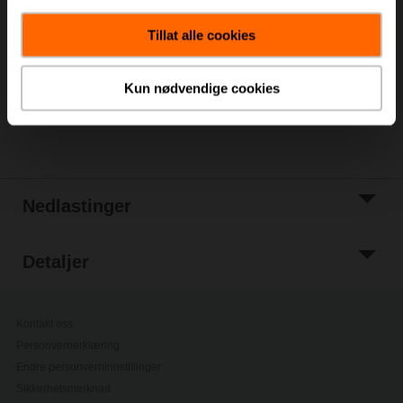
Legg i
handlevognen
Tillat alle cookies
Legg til i
prosjektliste
Kun nødvendige cookies
Del
Nedlastinger
Detaljer
Kontakt oss
Personvernerklæring
Endre personverninnstillinger
Sikkerhetsmerknad