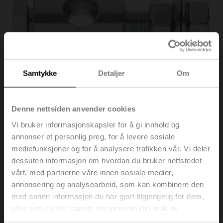
Samtykke
Detaljer
Om
Denne nettsiden anvender cookies
Vi bruker informasjonskapsler for å gi innhold og
annonser et personlig preg, for å levere sosiale
KG10A
mediefunksjoner og for å analysere trafikken vår. Vi deler
dessuten informasjon om hvordan du bruker nettstedet
vårt, med partnerne våre innen sosiale medier,
Kuleledd egnet for momentarm spjeld KH8 / KH10
annonsering og analysearbeid, som kan kombinere den
Også tilgjengelig som multipack (20 stk.) – KG10A.2
med annen informasjon du har gjort tilgjengelig for dem,
eller som de har samlet inn gjennom din bruk av
Listepris
NOK 252,00
tjenestene deres.