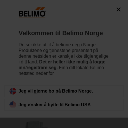
0
0
Hjem
Spjeldaktuatorer
Tilbehør
Velkommen til Belimo Norge
KH8
Du ser ikke ut til å befinne deg i Norge.
Produktene og tjenestene presentert på
denne nettsiden er kanskje ikke tilgjengelige
i ditt land.
Det er heller ikke mulig å logge
inn/registrere seg.
Finn ditt lokale Belimo-
nettsted nedenfor.
Tilbake til produktkategori
Jeg vil gjerne bo på Belimo Norge.
Jeg ønsker å bytte til Belimo USA.