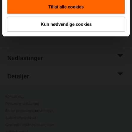
handlevognen
Tillat alle cookies
Legg til i
prosjektliste
Kun nødvendige cookies
Del
Nedlastinger
Detaljer
Kontakt oss
Personvernerklæring
Endre personverninnstillinger
Sikkerhetsmerknad
Generelle vilkår og betingelser