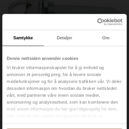
Samtykke
Detaljer
Om
Denne nettsiden anvender cookies
Vi bruker informasjonskapsler for å gi innhold og
annonser et personlig preg, for å levere sosiale
mediefunksjoner og for å analysere trafikken vår. Vi deler
KH8
dessuten informasjon om hvordan du bruker nettstedet
vårt, med partnerne våre innen sosiale medier,
Momentarm spjeld Slissebredde 8,2 mm,
annonsering og analysearbeid, som kan kombinere den
klemmedimensjon ø10...18 mm [3/8...3/4"]
med annen informasjon du har gjort tilgjengelig for dem,
eller som de har samlet inn gjennom din bruk av
Listepris
NOK 207,00
tjenestene deres.
Legg i