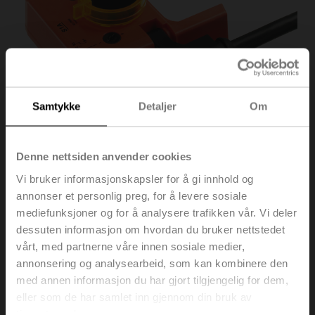
Samtykke
Detaljer
Om
Denne nettsiden anvender cookies
Vi bruker informasjonskapsler for å gi innhold og
annonser et personlig preg, for å levere sosiale
S1A
mediefunksjoner og for å analysere trafikken vår. Vi deler
dessuten informasjon om hvordan du bruker nettstedet
Hjelpebryter 1x SPDT tilbehør
vårt, med partnerne våre innen sosiale medier,
annonsering og analysearbeid, som kan kombinere den
Listepris
NOK 813,00
med annen informasjon du har gjort tilgjengelig for dem,
Legg i
eller som de har samlet inn gjennom din bruk av
handlevognen
tjenestene deres.