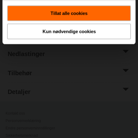
Legg til i
prosjektliste
Tillat alle cookies
Del
Kun nødvendige cookies
Nedlastinger
Tilbehør
Detaljer
Kontakt oss
Personvernerklæring
Endre personverninnstillinger
Sikkerhetsmerknad