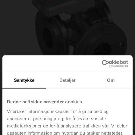
Samtykke
Detaljer
Om
R7050R-B3/NR24A-
Denne nettsiden anvender cookies
Vi bruker informasjonskapsler for å gi innhold og
MOD
annonser et personlig preg, for å levere sosiale
mediefunksjoner og for å analysere trafikken vår. Vi deler
dessuten informasjon om hvordan du bruker nettstedet
Veksel kuleventil, 3-veis, DN 50, Flens, PN 6, ps