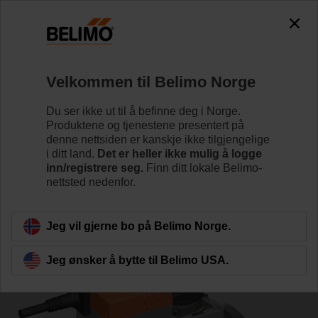
0
0
Hjem
Reguleringsventiler
Kuleventiler
Velkommen til Belimo Norge
R7050R-B3/NR24A-MOD
Du ser ikke ut til å befinne deg i Norge.
Produktene og tjenestene presentert på
denne nettsiden er kanskje ikke tilgjengelige
i ditt land.
Det er heller ikke mulig å logge
Lær mer
inn/registrere seg.
Finn ditt lokale Belimo-
nettsted nedenfor.
Tilbake til produktkategori
Jeg vil gjerne bo på Belimo Norge.
Jeg ønsker å bytte til Belimo USA.