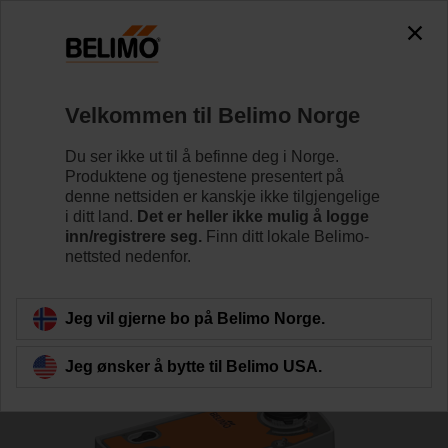
0
0
Hjem
Reguleringsventiler
Kuleventiler
Velkommen til Belimo Norge
R7050R-B3/SRF24A-S2
Du ser ikke ut til å befinne deg i Norge.
Produktene og tjenestene presentert på
denne nettsiden er kanskje ikke tilgjengelige
i ditt land.
Det er heller ikke mulig å logge
Lær mer
inn/registrere seg.
Finn ditt lokale Belimo-
nettsted nedenfor.
Tilbake til produktkategori
Jeg vil gjerne bo på Belimo Norge.
Jeg ønsker å bytte til Belimo USA.