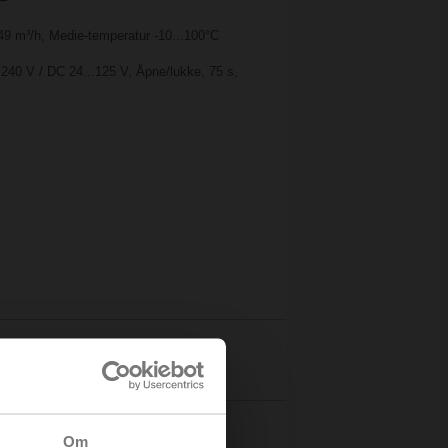
49 m³/h, Medie-temperatur -10...100°C
240 V / DC 24...125 V, Åpne/lukke, 75 s,
Detaljer
Om