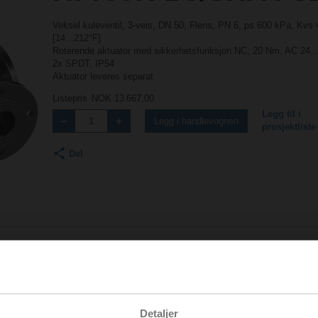
Veksel kuleventil, 3-veis, DN 50, Flens, PN 6, ps 600 kPa, Kvs 
[14...212°F]
Roterende aktuator med sikkerhetsfunksjon NC, 20 Nm, AC 24...
2x SPDT, IP54
Aktuator leveres separat
Listepris
NOK 13 667,00
Legg til i
Legg i handlevognen
prosjektliste
Del
Tilbehør
Detaljer