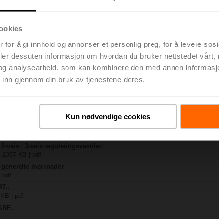
ookies
 KB | pdf
 for å gi innhold og annonser et personlig preg, for å levere sos
 KB | pdf
deler dessuten informasjon om hvordan du bruker nettstedet vårt,
..-B.. / R7..R..-B..
og analysearbeid, som kan kombinere den med annen informasjon d
 | pdf
 inn gjennom din bruk av tjenestene deres.
A.. / SRF..A.. / on-off
 R20.., R30.., R60..R.., R70..R.., DN15...50
 pdf
Kun nødvendige cookies
y – SRFA-S2
 pdf
2-veis / 3-veis reguleringsventiler
| 2357 KB | pdf
– generelle merknader
| pdf
R7..
 KB | pdf
SRF..
f