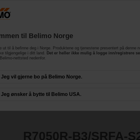
Norge
Produkter
Brukerstøtte
Om oss
Ko
mmen til Belimo Norge
e ut til å befinne deg i Norge. Produktene og tjenestene presentert på denne n
SRFA-S2
e tilgjengelige i ditt land.
Det er heller ikke mulig å logge inn/registrere s
e Belimo-nettsted nedenfor.
Jeg vil gjerne bo på Belimo Norge.
Jeg ønsker å bytte til Belimo USA.
R7050R-B3/SRFA-S