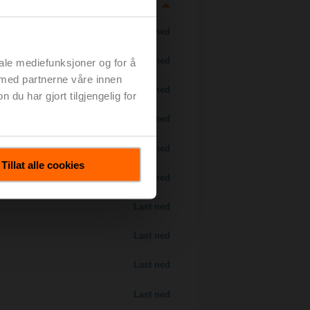
Last ned
Last ned
iale mediefunksjoner og for å
 med partnerne våre innen
Last ned
u har gjort tilgjengelig for
Last ned
Last ned
Tillat alle cookies
Last ned
Last ned
Last ned
Last ned
Last ned