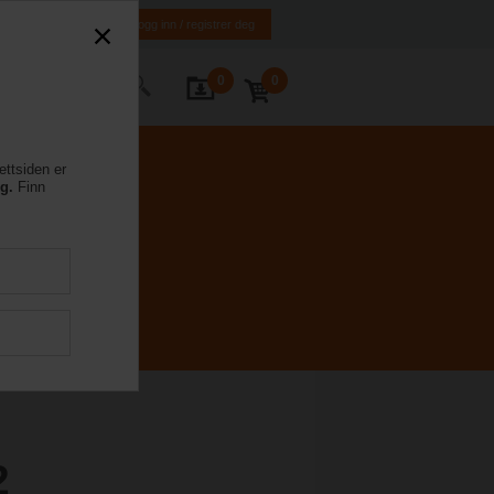
NO
EN
Logg inn / registrer deg
0
0
ntakt oss
ettsiden er
eg.
Finn
2