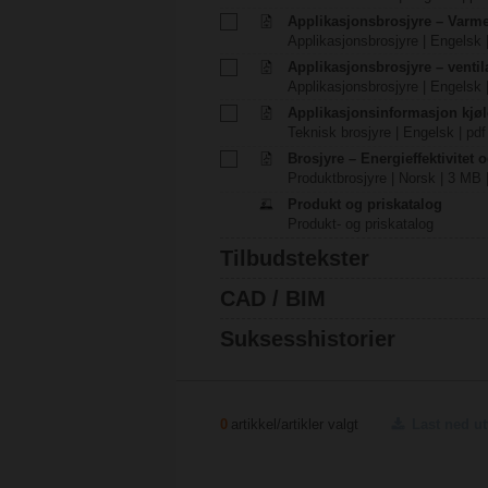
Applikasjonsbrosjyre – Varm
Applikasjonsbrosjyre | Engelsk 
Applikasjonsbrosjyre – venti
Applikasjonsbrosjyre | Engelsk 
Applikasjonsinformasjon kjøl
Teknisk brosjyre | Engelsk | pdf
Brosjyre – Energieffektivitet 
Produktbrosjyre | Norsk | 3 MB 
Produkt og priskatalog
Produkt- og priskatalog
Tilbudstekster
CAD / BIM
Suksesshistorier
0
artikkel/artikler valgt
Last ned u