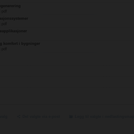
egenerering
| pdf
lasjonssystemer
| pdf
eapplikasjoner
og komfort i bygninger
| pdf
tvalg
Del valgte via e-post
Legg til valgte i nedlastingsma