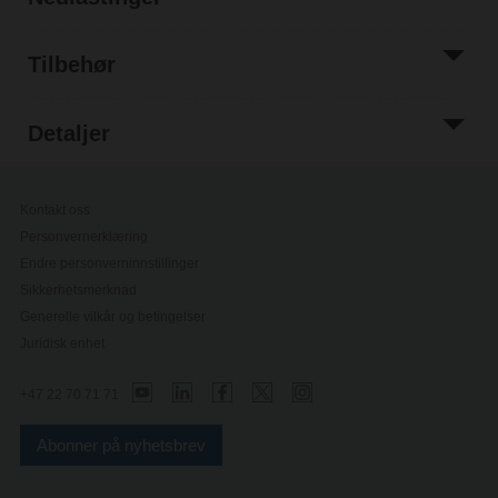
Tilbehør
Detaljer
Kontakt oss
Personvernerklæring
Endre personverninnstillinger
Sikkerhetsmerknad
Generelle vilkår og betingelser
Juridisk enhet
+47 22 70 71 71
Abonner på nyhetsbrev