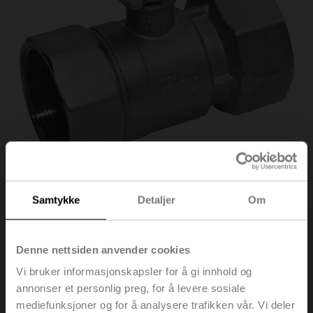
Samtykke
Detaljer
Om
R2015-6P3-S1
Denne nettsiden anvender cookies
Vi bruker informasjonskapsler for å gi innhold og
Reguleringsventil, 2-veis, DN 15, Innvendige gjenger,
annonser et personlig preg, for å levere sosiale
Rp 1/2", PN 40, ps 1600 kPa, Kvs 6.3 m³/h, Medie-
temperatur -10...120°C [14...248°F]
mediefunksjoner og for å analysere trafikken vår. Vi deler