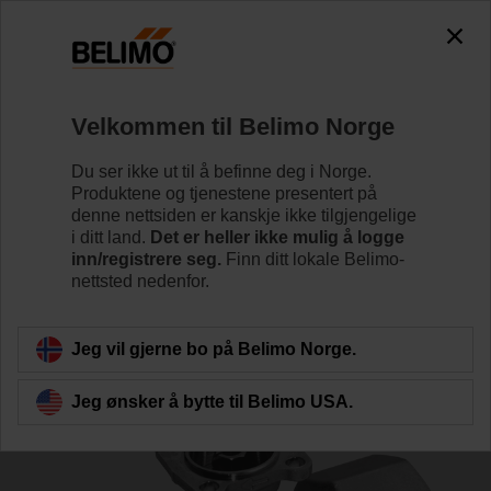
0
0
Hjem
Reguleringsventiler
Reguleringsventiler
Velkommen til Belimo Norge
R2015-6P3-S1
Du ser ikke ut til å befinne deg i Norge.
Produktene og tjenestene presentert på
denne nettsiden er kanskje ikke tilgjengelige
i ditt land.
Det er heller ikke mulig å logge
Lær mer
inn/registrere seg.
Finn ditt lokale Belimo-
nettsted nedenfor.
Tilbake til produktkategori
Jeg vil gjerne bo på Belimo Norge.
Jeg ønsker å bytte til Belimo USA.