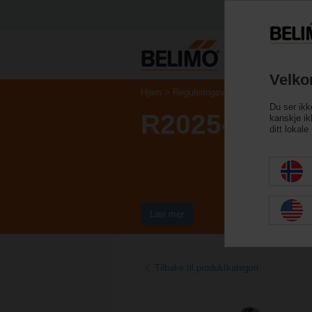
Velko
Hjem
Reguleringsventiler
Reguleringsv
Du ser ikk
R2025-6P3-S
kanskje ikk
ditt lokal
Lær mer
Tilbake til produktkategori