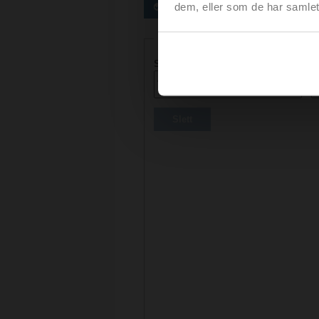
dem, eller som de har samlet
Foretrukne aktuatorer
Aktuatorparametere
Spenning AC/DC
R
Slett