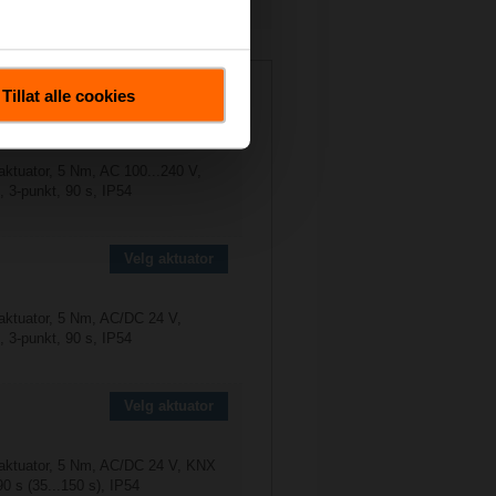
2025-6P3-S2
Tillat alle cookies
Velg aktuator
aktuator, 5 Nm, AC 100...240 V,
, 3-punkt, 90 s, IP54
Velg aktuator
aktuator, 5 Nm, AC/DC 24 V,
, 3-punkt, 90 s, IP54
Velg aktuator
aktuator, 5 Nm, AC/DC 24 V, KNX
0 s (35...150 s), IP54