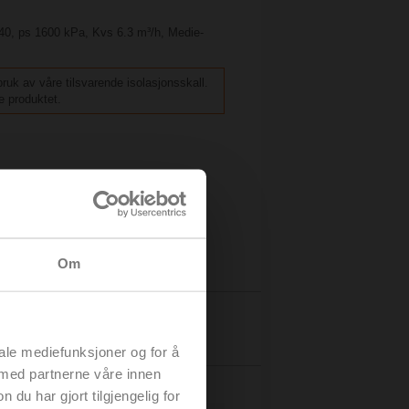
 40, ps 1600 kPa, Kvs 6.3 m³/h, Medie-
 bruk av våre tilsvarende isolasjonsskall.
e produktet.
Om
Detaljer
iale mediefunksjoner og for å
 med partnerne våre innen
u har gjort tilgjengelig for