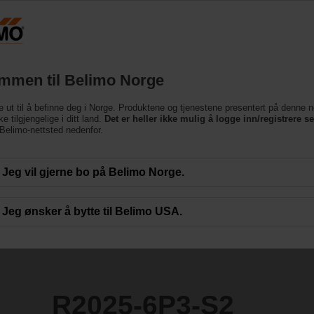
Norge
Produkter
Brukerstøtte
Om oss
Ko
mmen til Belimo Norge
entiler
e ut til å befinne deg i Norge. Produktene og tjenestene presentert på denne n
2
e tilgjengelige i ditt land.
Det er heller ikke mulig å logge inn/registrere s
e Belimo-nettsted nedenfor.
Jeg vil gjerne bo på Belimo Norge.
Jeg ønsker å bytte til Belimo USA.
R2025-6P3-S2