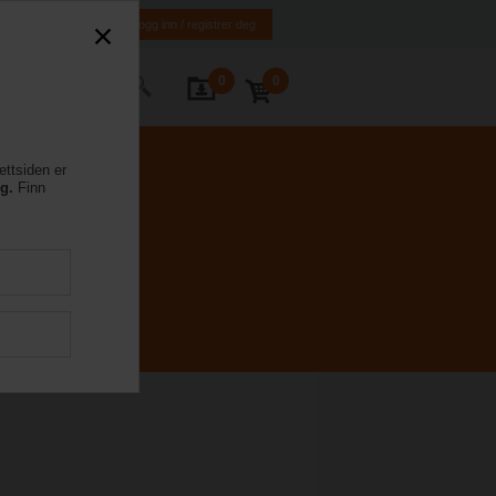
NO
EN
Logg inn / registrer deg
0
0
ntakt oss
ettsiden er
eg.
Finn