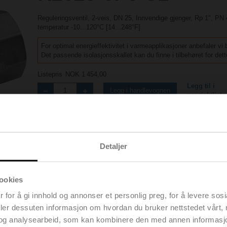
Reguleringsventil, 2-veis, DN 25, Innvendige gjenger, Rp 1", PN
temperatur -10...120°C [14...248°F]
For optimal energieffektivitet i varmeapplikasjoner anbefaler vi
Det passende isolasjonsskallet kan du finne i tilbehøret for dett
Listepris
NOK 1 454,00
Legg til i
Legg i handlevognen
prosjektliste
Del
Detaljer
ookies
Nedlastinger
Tilbehør
 for å gi innhold og annonser et personlig preg, for å levere sos
deler dessuten informasjon om hvordan du bruker nettstedet vårt,
og analysearbeid, som kan kombinere den med annen informasjon d