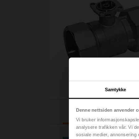
Samtykke
Denne nettsiden anvender c
Valg av aktuator
Vi bruker informasjonskapsler
analysere trafikken vår. Vi 
sosiale medier, annonsering 