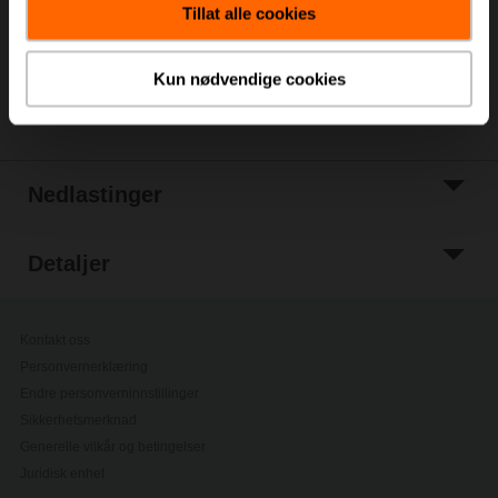
Tillat alle cookies
Legg til i
prosjektliste
Kun nødvendige cookies
Del
Nedlastinger
Detaljer
Kontakt oss
Personvernerklæring
Endre personverninnstillinger
Sikkerhetsmerknad
Generelle vilkår og betingelser
Juridisk enhet