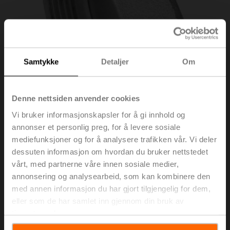
Samtykke
Detaljer
Om
Denne nettsiden anvender cookies
Vi bruker informasjonskapsler for å gi innhold og
annonser et personlig preg, for å levere sosiale
mediefunksjoner og for å analysere trafikken vår. Vi deler
ZH550
dessuten informasjon om hvordan du bruker nettstedet
vårt, med partnerne våre innen sosiale medier,
annonsering og analysearbeid, som kan kombinere den
Blindlokk for seteventil med utvendig gjenge DN 50
med annen informasjon du har gjort tilgjengelig for dem,
Listepris
NOK 315,00
eller som de har samlet inn gjennom din bruk av
tjenestene deres.
Legg i
handlevognen