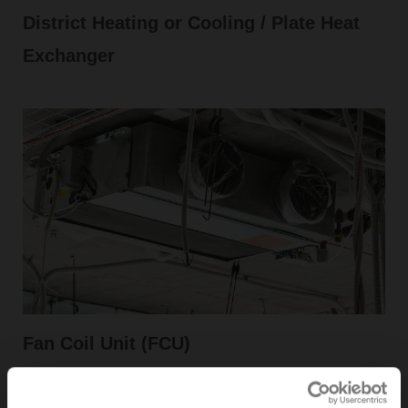
District Heating or Cooling / Plate Heat
Exchanger
Fan Coil Unit (FCU)