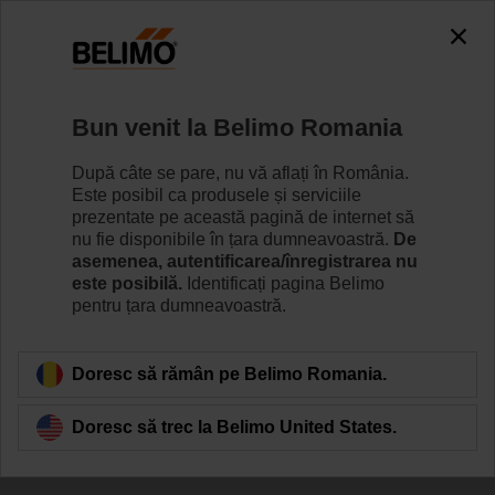
Bun venit la Belimo Romania
Belimo Energy
După câte se pare, nu vă aflați în România.
Este posibil ca produsele și serviciile
Valve™
prezentate pe această pagină de internet să
nu fie disponibile în țara dumneavoastră.
De
in HVAC
asemenea, autentificarea/înregistrarea nu
este posibilă.
Identificați pagina Belimo
Applications
pentru țara dumneavoastră.
Doresc să rămân pe Belimo Romania.
Doresc să trec la Belimo United States.