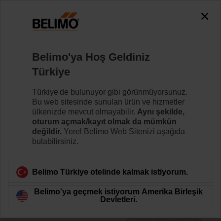
0
0
Ana sayfa
Damper motorları
Aksesuarlar
Belimo'ya Hoş Geldiniz
Z-KS2
Türkiye
Türkiye'de bulunuyor gibi görünmüyorsunuz.
Bu web sitesinde sunulan ürün ve hizmetler
ülkenizde mevcut olmayabilir.
Aynı şekilde,
oturum açmak/kayıt olmak da mümkün
Ürün kategorisine dön
değildir.
Yerel Belimo Web Sitenizi aşağıda
bulabilirsiniz.
Belimo Türkiye otelinde kalmak istiyorum.
Belimo'ya geçmek istiyorum Amerika Birleşik
Devletleri.