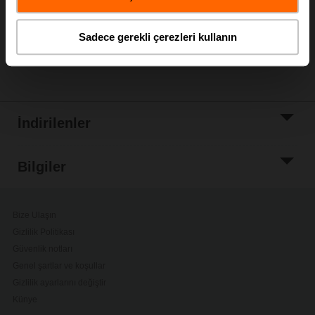
Proje listesine
ekle
Sadece gerekli çerezleri kullanın
Paylaş
İndirilenler
Bilgiler
Bize Ulaşın
Gizlilik Politikası
Güvenlik notları
Genel şartlar ve koşullar
Gizlilik ayarlarını değiştir
Künye