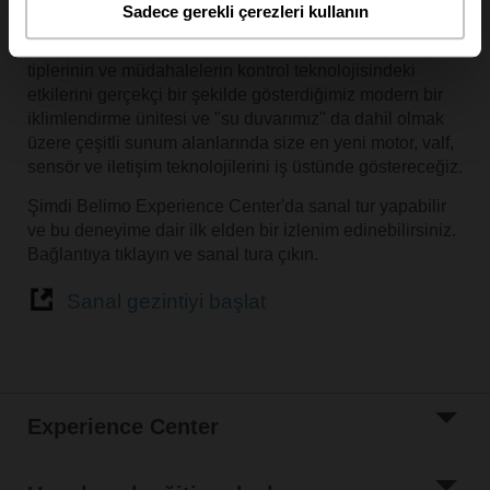
Sadece gerekli çerezleri kullanın
cihazlarımızı gerçek çalışma koşullarında
deneyimleyeceksiniz. Farklı hidronik devrelerin, vana
tiplerinin ve müdahalelerin kontrol teknolojisindeki
etkilerini gerçekçi bir şekilde gösterdiğimiz modern bir
iklimlendirme ünitesi ve "su duvarımız" da dahil olmak
üzere çeşitli sunum alanlarında size en yeni motor, valf,
sensör ve iletişim teknolojilerini iş üstünde göstereceğiz.
Şimdi Belimo Experience Center'da sanal tur yapabilir
ve bu deneyime dair ilk elden bir izlenim edinebilirsiniz.
Bağlantıya tıklayın ve sanal tura çıkın.
Sanal gezintiyi başlat
Experience Center