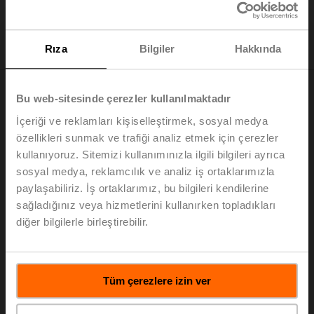
Rıza
Bilgiler
Hakkında
Bu web-sitesinde çerezler kullanılmaktadır
İçeriği ve reklamları kişiselleştirmek, sosyal medya
özellikleri sunmak ve trafiği analiz etmek için çerezler
kullanıyoruz. Sitemizi kullanımınızla ilgili bilgileri ayrıca
sosyal medya, reklamcılık ve analiz iş ortaklarımızla
paylaşabiliriz. İş ortaklarımız, bu bilgileri kendilerine
sağladığınız veya hizmetlerini kullanırken topladıkları
diğer bilgilerle birleştirebilir.
Tüm çerezlere izin ver
Teori ve pratik; kolayca anlaşılabilir ve canlı bir
şekilde hayata geçirilebilir!
Belimo Experience Center'da Belimo kontrol