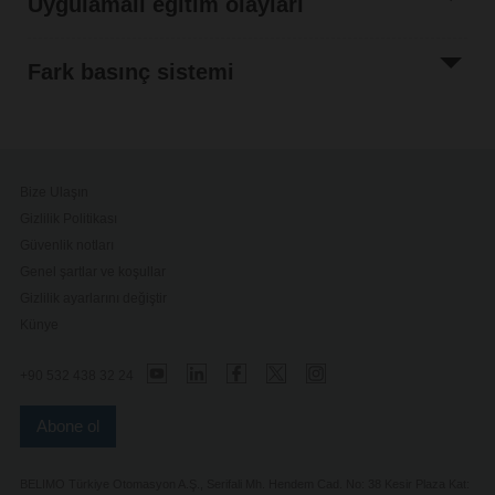
Uygulamalı eğitim olayları
Fark basınç sistemi
Bize Ulaşın
Gizlilik Politikası
Güvenlik notları
Genel şartlar ve koşullar
Gizlilik ayarlarını değiştir
Künye
+90 532 438 32 24
Abone ol
BELIMO Türkiye Otomasyon A.Ş., Serifali Mh. Hendem Cad. No: 38 Kesir Plaza Kat: