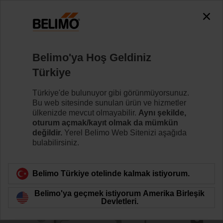
0
0
Ana sayfa
Damper motorları
Aksesuarlar
Belimo'ya Hoş Geldiniz
ZG-AF
Türkiye
Türkiye'de bulunuyor gibi görünmüyorsunuz.
Bu web sitesinde sunulan ürün ve hizmetler
ülkenizde mevcut olmayabilir.
Aynı şekilde,
oturum açmak/kayıt olmak da mümkün
Ürün kategorisine dön
değildir.
Yerel Belimo Web Sitenizi aşağıda
bulabilirsiniz.
Belimo Türkiye otelinde kalmak istiyorum.
Belimo'ya geçmek istiyorum Amerika Birleşik
Devletleri.