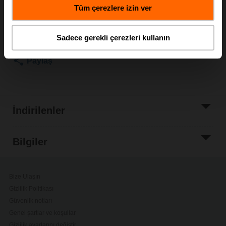
Tüm çerezlere izin ver
Sepete ekle
Proje listesine
Sadece gerekli çerezleri kullanın
ekle
Paylaş
İndirilenler
Bilgiler
Bize Ulaşın
Gizlilik Politikası
Güvenlik notları
Genel şartlar ve koşullar
Gizlilik ayarlarını değiştir