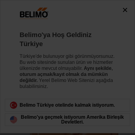
0
0
Ana sayfa
Damper motorları
Vana Motorları
Belimo'ya Hoş Geldiniz
ZCQ-FL
Türkiye
Türkiye'de bulunuyor gibi görünmüyorsunuz.
Bu web sitesinde sunulan ürün ve hizmetler
Daha fazla bilgi
ülkenizde mevcut olmayabilir.
Aynı şekilde,
oturum açmak/kayıt olmak da mümkün
değildir.
Yerel Belimo Web Sitenizi aşağıda
bulabilirsiniz.
Ürün kategorisine dön
Belimo Türkiye otelinde kalmak istiyorum.
Belimo'ya geçmek istiyorum Amerika Birleşik
Devletleri.