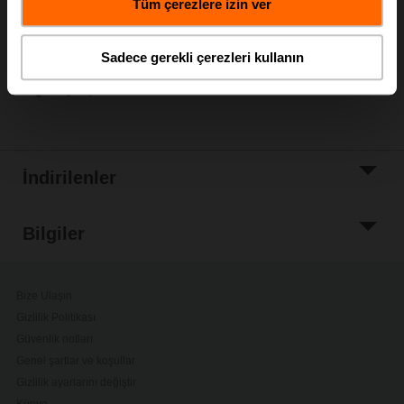
Tüm çerezlere izin ver
Proje listesine
ekle
Sadece gerekli çerezleri kullanın
Paylaş
İndirilenler
Bilgiler
Bize Ulaşın
Gizlilik Politikası
Güvenlik notları
Genel şartlar ve koşullar
Gizlilik ayarlarını değiştir