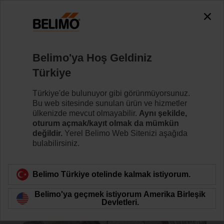
0
0
Ana sayfa
Kontrol Vanaları
Aksesuarlar
Belimo'ya Hoş Geldiniz
ZR2320
Türkiye
Türkiye'de bulunuyor gibi görünmüyorsunuz.
Bu web sitesinde sunulan ürün ve hizmetler
ülkenizde mevcut olmayabilir.
Aynı şekilde,
oturum açmak/kayıt olmak da mümkün
Ürün kategorisine dön
değildir.
Yerel Belimo Web Sitenizi aşağıda
bulabilirsiniz.
Belimo Türkiye otelinde kalmak istiyorum.
Belimo'ya geçmek istiyorum Amerika Birleşik
Devletleri.