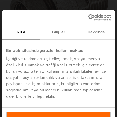
Rıza
Bilgiler
Hakkında
Bu web-sitesinde çerezler kullanılmaktadır
İçeriği ve reklamları kişiselleştirmek, sosyal medya
özellikleri sunmak ve trafiği analiz etmek için çerezler
kullanıyoruz. Sitemizi kullanımınızla ilgili bilgileri ayrıca
ZR2320
sosyal medya, reklamcılık ve analiz iş ortaklarımızla
paylaşabiliriz. İş ortaklarımız, bu bilgileri kendilerine
sağladığınız veya hizmetlerini kullanırken topladıkları
Boru bağlantı elemanı içten dişli küresel vana için,
diğer bilgilerle birleştirebilir.
DN 20, Rp 3/4", R 3/4"
Liste fiyatı
EUR 17,10
Sepete ekle