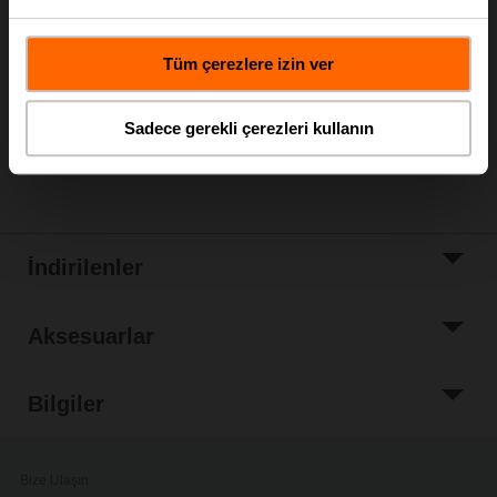
Liste fiyatı
EUR 479,00
Sepete ekle
Tüm çerezlere izin ver
Proje listesine
ekle
Sadece gerekli çerezleri kullanın
Paylaş
İndirilenler
Aksesuarlar
Bilgiler
Bize Ulaşın