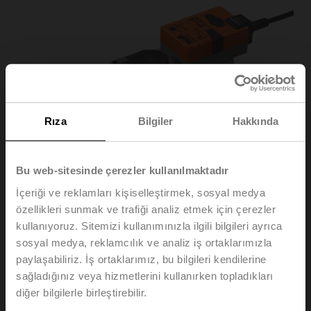
Rıza
Bilgiler
Hakkında
Bu web-sitesinde çerezler kullanılmaktadır
İçeriği ve reklamları kişiselleştirmek, sosyal medya
özellikleri sunmak ve trafiği analiz etmek için çerezler
kullanıyoruz. Sitemizi kullanımınızla ilgili bilgileri ayrıca
SRC24A-SR-5
sosyal medya, reklamcılık ve analiz iş ortaklarımızla
paylaşabiliriz. İş ortaklarımız, bu bilgileri kendilerine
Rotary motor, 20 Nm, AC/DC 24 V, 2...10 V, 35 s, IP54,
sağladığınız veya hizmetlerini kullanırken topladıkları
F05
diğer bilgilerle birleştirebilir.