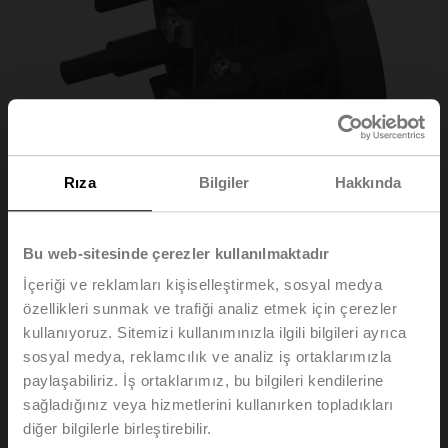
Rıza
Bilgiler
Hakkında
Bu web-sitesinde çerezler kullanılmaktadır
ZBAE0
İçeriği ve reklamları kişiselleştirmek, sosyal medya
özellikleri sunmak ve trafiği analiz etmek için çerezler
kullanıyoruz. Sitemizi kullanımınızla ilgili bilgileri ayrıca
Kör kapak BAE için (hava kanalı iç sıcaklığı için termal
sosyal medya, reklamcılık ve analiz iş ortaklarımızla
sigorta yoktur)
paylaşabiliriz. İş ortaklarımız, bu bilgileri kendilerine
sağladığınız veya hizmetlerini kullanırken topladıkları
Tetikleme elemanının sadece kalifiye uzmanlar
diğer bilgilerle birleştirebilir.
tarafından değiştirilmesine izin verilir. Yangın