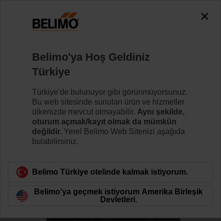
0
0
Ana sayfa
Damper motorları
Aksesuarlar
Belimo'ya Hoş Geldiniz
ZBAE0
Türkiye
Türkiye'de bulunuyor gibi görünmüyorsunuz.
Bu web sitesinde sunulan ürün ve hizmetler
ülkenizde mevcut olmayabilir.
Aynı şekilde,
oturum açmak/kayıt olmak da mümkün
Ürün kategorisine dön
değildir.
Yerel Belimo Web Sitenizi aşağıda
bulabilirsiniz.
Belimo Türkiye otelinde kalmak istiyorum.
Belimo'ya geçmek istiyorum Amerika Birleşik
Devletleri.