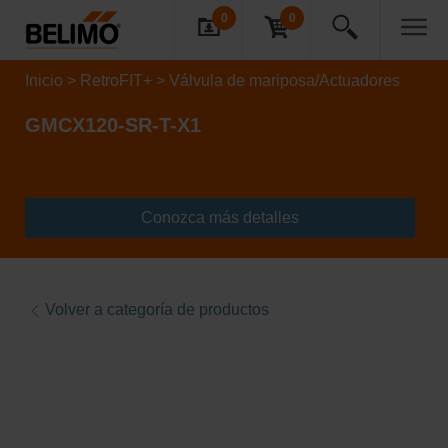
0
0
Inicio
RetroFIT+
Válvula de mariposa/Actuadores
GMCX120-SR-T-X1
Conozca más detalles
Volver a categoría de productos