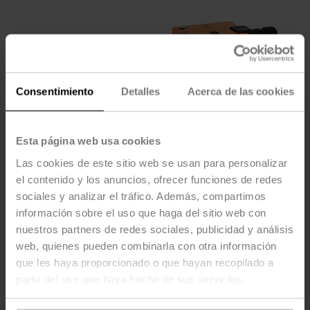
Consentimiento
Detalles
Acerca de las cookies
Esta página web usa cookies
Las cookies de este sitio web se usan para personalizar
el contenido y los anuncios, ofrecer funciones de redes
sociales y analizar el tráfico. Además, compartimos
información sobre el uso que haga del sitio web con
GMCX120-SR-T-X1
nuestros partners de redes sociales, publicidad y análisis
web, quienes pueden combinarla con otra información
que les haya proporcionado o que hayan recopilado a
Configurable
partir del uso que haya hecho de sus servicios.
Actuador para válvula, Sin función de seguridad,
AC 100...240 V, Proporcional