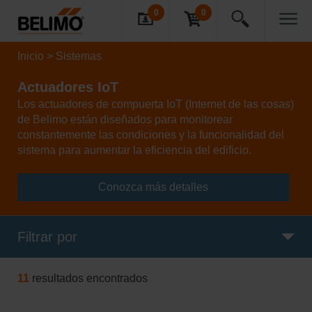
0
0
Inicio
Sistemas
Actuadores IoT
Los actuadores de compuerta IoT (Internet de las cosas)
de Belimo están diseñados para monitorear
constantemente las condiciones y la funcionalidad del
sistema para aumentar la eficiencia del edificio.
Conozca más detalles
Filtrar por
11
resultados encontrados