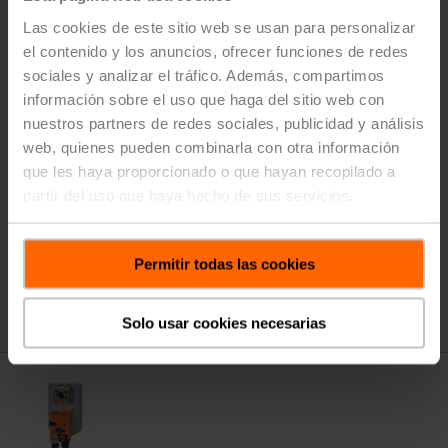
Las cookies de este sitio web se usan para personalizar
el contenido y los anuncios, ofrecer funciones de redes
sociales y analizar el tráfico. Además, compartimos
información sobre el uso que haga del sitio web con
ARB24-IP
nuestros partners de redes sociales, publicidad y análisis
Actuador para válvula, Sin función de seguridad,
web, quienes pueden combinarla con otra información
AC/DC 24 V, Proporcional, Con comunicación, Híbrido,
que les haya proporcionado o que hayan recopilado a
Nube, Nube
partir del uso que haya hecho de sus servicios.
BACnet/IP
Modbus TCP
Precio de lista: $1,208.00
Permitir todas las cookies
Agregar al
carrito
Solo usar cookies necesarias
Añadir a la lista de proyectos