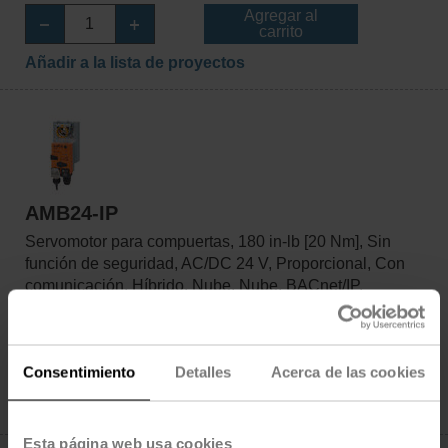
Agregar al
carrito
Añadir a la lista de proyectos
AMB24-IP
Servomotor para compuertas, 180 in-lb [20 Nm], Sin
función de seguridad, AC/DC 24 V, Proporcional, Con
comunicación, Híbrido, Nube, Nube, BACnet/IP,
Modbus TCP
Precio de lista: $1,162.00
Agregar al
Consentimiento
Detalles
Acerca de las cookies
carrito
Añadir a la lista de proyectos
Esta página web usa cookies