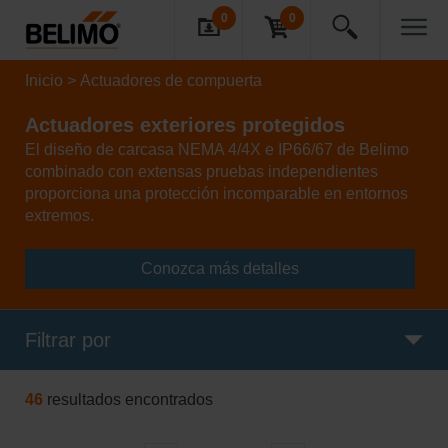
0
0
Inicio
Actuadores de compuerta
Actuadores exteriores protegidos
El diseño de carcasa NEMA 4/4X e IP66/67 de Belimo
combinado con extensas pruebas independientes
proporciona una protección incomparable en entornos
extremos.
Conozca más detalles
Filtrar por
46
resultados encontrados