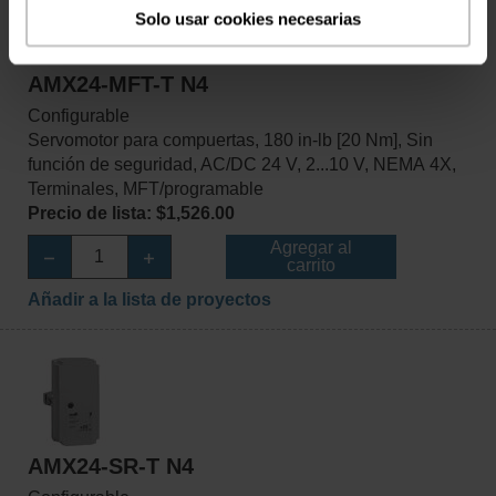
Solo usar cookies necesarias
AMX24-MFT-T N4
Configurable
Servomotor para compuertas, 180 in-lb [20 Nm], Sin
función de seguridad, AC/DC 24 V, 2...10 V, NEMA 4X,
Terminales, MFT/programable
Precio de lista: $1,526.00
Agregar al
carrito
Añadir a la lista de proyectos
AMX24-SR-T N4