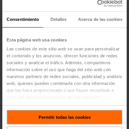
Añadir a la lista de proyectos
Consentimiento
Detalles
Acerca de las cookies
Esta página web usa cookies
Las cookies de este sitio web se usan para personalizar
AMX24-MFT N4
el contenido y los anuncios, ofrecer funciones de redes
Configurable
sociales y analizar el tráfico. Además, compartimos
Servomotor para compuertas, 180 in-lb [20 Nm], Sin
información sobre el uso que haga del sitio web con
función de seguridad, AC/DC 24 V, 2...10 V, NEMA 4X,
nuestros partners de redes sociales, publicidad y análisis
MFT/programable
web, quienes pueden combinarla con otra información
Precio de lista: $1,526.00
que les haya proporcionado o que hayan recopilado a
Agregar al
partir del uso que haya hecho de sus servicios.
carrito
Añadir a la lista de proyectos
Permitir todas las cookies