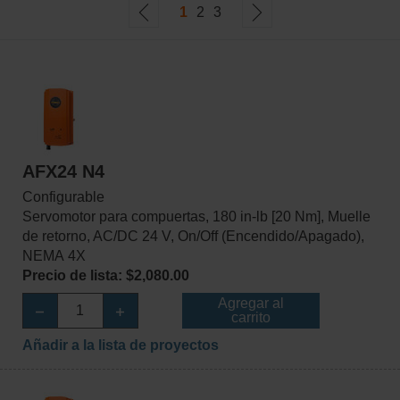
1
2
3
AFX24 N4
Configurable
Servomotor para compuertas, 180 in-lb [20 Nm], Muelle
de retorno, AC/DC 24 V, On/Off (Encendido/Apagado),
NEMA 4X
Precio de lista: $2,080.00
Agregar al
carrito
Añadir a la lista de proyectos