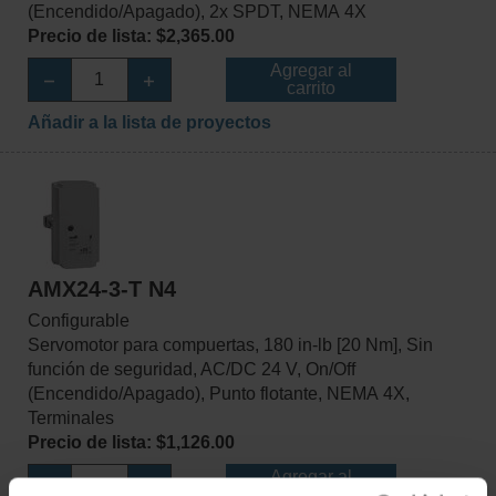
(Encendido/Apagado), 2x SPDT, NEMA 4X
Precio de lista: $2,365.00
Agregar al
carrito
Añadir a la lista de proyectos
AMX24-3-T N4
Configurable
Servomotor para compuertas, 180 in-lb [20 Nm], Sin
función de seguridad, AC/DC 24 V, On/Off
(Encendido/Apagado), Punto flotante, NEMA 4X,
Terminales
Precio de lista: $1,126.00
Agregar al
carrito