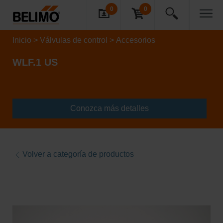
0
0
Inicio
Válvulas de control
Accesorios
WLF.1 US
Conozca más detalles
Volver a categoría de productos