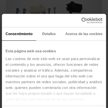
Consentimiento
Detalles
Acerca de las cookies
Esta página web usa cookies
Las cookies de este sitio web se usan para personalizar
el contenido y los anuncios, ofrecer funciones de redes
sociales y analizar el tráfico. Además, compartimos
información sobre el uso que haga del sitio web con
WLF.1 US
nuestros partners de redes sociales, publicidad y análisis
web, quienes pueden combinarla con otra información
que les haya proporcionado o que hayan recopilado a
Kit de acoplamiento para B2, B3 CCV
partir del uso que haya hecho de sus servicios.
con LF
Multipack 12 uds.