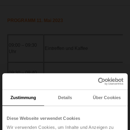
PROGRAMM 11. Mai 2023
09:00 – 09:30
Eintreffen und Kaffee
Uhr
09:30 – 09:40
Begrüßung und Einstieg in den Tag
Uhr
Moderation: Univ.-Prof. Dr. Alexander Red
Zustimmung
Details
Über Cookies
09:40 – 10:15
Nachhaltigkeit definiert in drei Buchs
Uhr
Vortrag: Univ.-Prof. Dr. Alexander Redlein
Diese Webseite verwendet Cookies
Wir verwenden Cookies, um Inhalte und Anzeigen zu