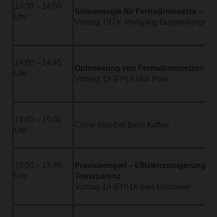
13:30 – 14:00
Solarenergie für Fernwärmenetze – Qu
Uhr
Vortrag: DI Dr. Wolfgang Guggenberger
14:00 – 14:45
Optimierung von Fernwärmenetzen mit 
Uhr
Vortrag: DI (FH) Klaus Paar
14:45 – 15:00
Come-together beim Kaffee
Uhr
15:00 – 15:45
Praxisbeispiel – Effizienzsteigerung 
Uhr
Transparenz
Vortrag: DI (FH) DI Ines Lindmeier