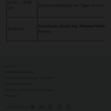
15:45 – 16:00
Zusammenfassung des Tages durch Herr
Uhr
Abschluss durch Ing. Dietmar Nieder
16:00 Uhr
Belimo
Kontakt
Datenschutzerklärung
Datenschutzeinstellungen verwalten
Sicherheitshinweise
Allgemeine Geschäftsbedingungen
Impressum
+43 1 7490361 0