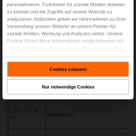
personalisieren, Funktionen für soziale Medien anbieten
10:15 – 11:00
Großsolaranlagen als Game-Changer in
zu können und die Zugriffe auf unsere Website zu
Uhr
Praxisbericht
analysieren. Außerdem geben wir Informationen zu Ihrer
Vortrag: DI Dr. Claus Matzer
Verwendung unserer Website an unsere Partner für
soziale Medien, Werbung und Analysen weiter. Unsere
Partner führen diese Informationen möglicherweise mit
11:00 – 11:15
weiteren Daten zusammen, die Sie ihnen bereitgestellt
Come-together beim Kaffee
Uhr
haben oder die sie im Rahmen Ihrer Nutzung der Dienste
gesammelt haben.
Cookies zulassen
11:15 – 12:00
Energieflexibilität im Bestand und de
Uhr
Vortragende: DI Daniel Heidenthaler, BSc 
Nur notwendige Cookies
Leeb
12:00 – 13:30
Mittagsbuffet
Uhr