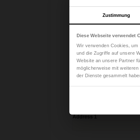
Zustimmung
Email
Diese Webseite verwendet 
Wir verwenden Cookies, um I
und die Zugriffe auf unsere 
Gender
Website an unsere Partner fü
möglicherweise mit weiteren
der Dienste gesammelt habe
Company Name
Address 1