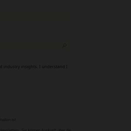
 industry insights. I understand I
alten ist.
Newsletters. Sie können Auskunft über die