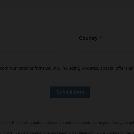
Country
 communications from Belimo, including updates, special offers and
.
Submit form
ellen: Klicken Sie einfach den entsprechenden Link, der in jeder Ausgabe enth
 nutzt Ihre personenbezogenen Daten ausschließlich für die Zustellung des 