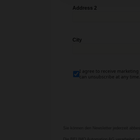
Address 2
City
I agree to receive marketing
can unsubscribe at any time
Sie können den Newsletter jederzeit abbest
Die BELIMO Automation AG verarbeitet und