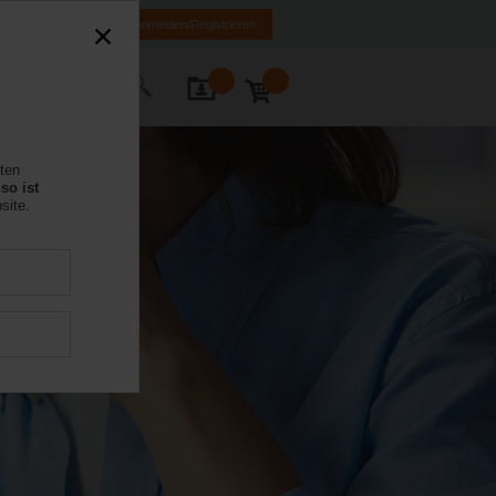
MK
HR
BA
Anmelden/Registrieren
Kontakt
rten
so ist
site.