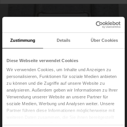
Zustimmung
Details
Über Cookies
Diese Webseite verwendet Cookies
Wir verwenden Cookies, um Inhalte und Anzeigen zu
personalisieren, Funktionen für soziale Medien anbieten
Z-DS1
zu können und die Zugriffe auf unsere Website zu
analysieren. Außerdem geben wir Informationen zu Ihrer
Verwendung unserer Website an unsere Partner für
Drehsupport, für Linearantrieb, für Kompensation von
soziale Medien, Werbung und Analysen weiter. Unsere
Querkräften
Partner führen diese Informationen möglicherweise mit
Listenpreis
21,70 €
weiteren Daten zusammen, die Sie ihnen bereitgestellt
haben oder die sie im Rahmen Ihrer Nutzung der Dienste
In den