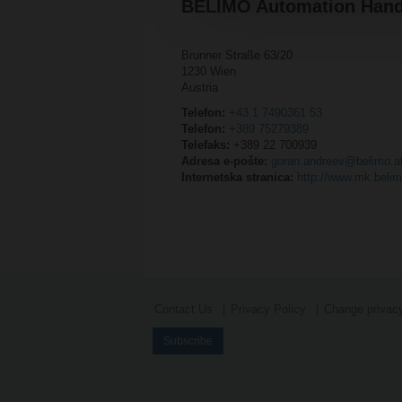
BELIMO Automation Hande
Brunner Straße 63/20
1230 Wien
Austria
Telefon:
+43 1 7490361 53
Telefon:
+389 75279389
Telefaks:
+389 22 700939
Adresa e-pošte:
goran.andreev@belimo.a
Internetska stranica:
http://www.mk.beli
Contact Us
Privacy Policy
Change privacy
Subscribe