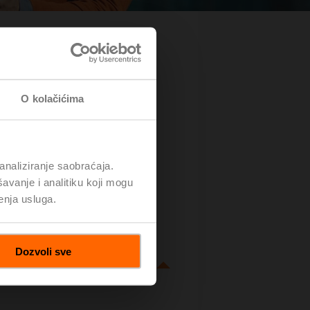
O kolačićima
analiziranje saobraćaja.
avanje i analitiku koji mogu
enja usluga.
Dozvoli sve