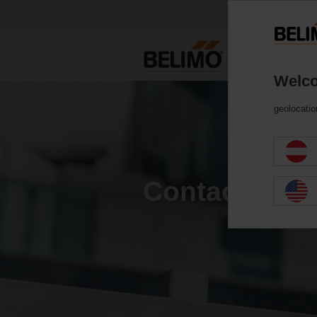
Welco
geolocatio
Contacts