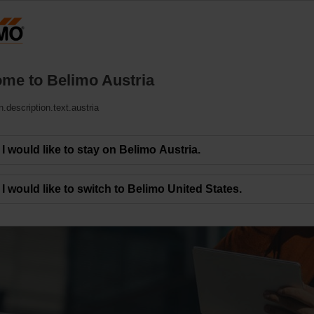
Austrija
DE
EN
HU
SL
SK
SR
MK
Products
Support
About Us
C
me to Belimo Austria
n.description.text.austria
I would like to stay on Belimo Austria.
I would like to switch to Belimo United States.