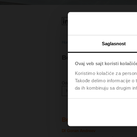
Home
Saglasnost
Belimo Contacts
Ovaj veb sajt koristi kolačić
Koristimo kolačiće za persona
Takođe delimo informacije o t
Odaberite svoju lokaciju
da ih kombinuju sa drugim inf
North Macedonia
Belimo
DI Goran Andreev