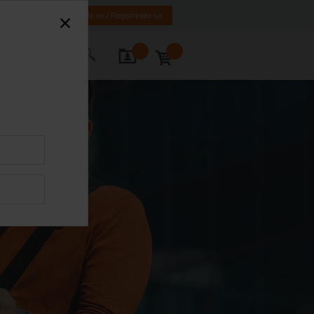
HR
BA
Prijavite se / Registrirajte se
ontact Us