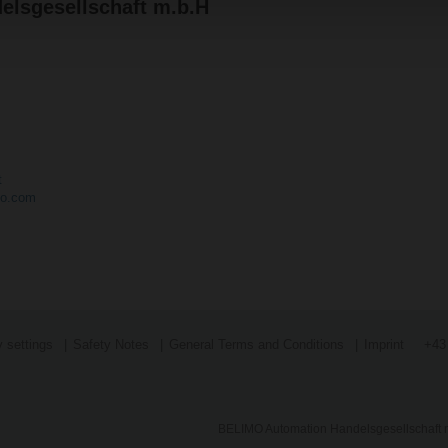
lsgesellschaft m.b.H
t
mo.com
 settings
Safety Notes
General Terms and Conditions
Imprint
+43
BELIMO Automation Handelsgesellschaft m.