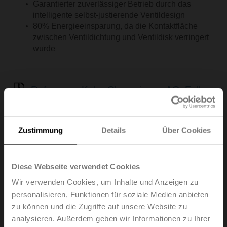
Garantierter zuverlässiger Betrieb durch das
intelligente selbst-justierende Ventildesign
80% Energieeinsparung, da die Kontaktfläche
zwischen Ventildichtung und Ventildisk verringert
wurde
Referenz – Kuhn Champignon AG, Full-
Reuenthal, Schweiz
(pdf - 1.58 MB)
eu.bac INSIGHT 3.2016 (Auszug)
(pdf - 1005 KB)
Zustimmung
Details
Über Cookies
Diese Webseite verwendet Cookies
Wir verwenden Cookies, um Inhalte und Anzeigen zu
personalisieren, Funktionen für soziale Medien anbieten
zu können und die Zugriffe auf unsere Website zu
analysieren. Außerdem geben wir Informationen zu Ihrer