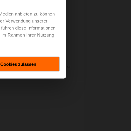
 Medien anbieten zu können
hrer Verwendung unserer
 führen diese Informationen
ie im Rahmen Ihrer Nutzung
rseitige Regelung und
ung
Cookies zulassen
e unser neuestes Kältemittelventil kennen