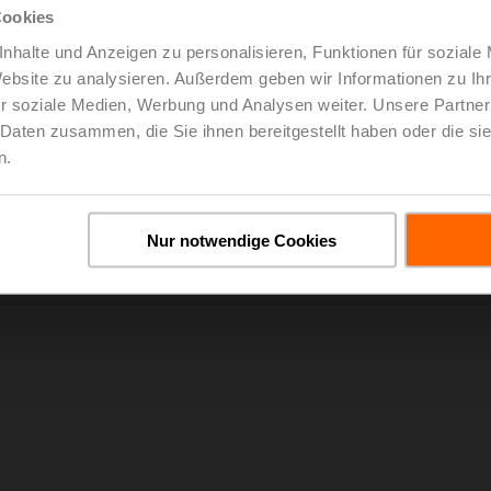
Cookies
nhalte und Anzeigen zu personalisieren, Funktionen für soziale
Website zu analysieren. Außerdem geben wir Informationen zu I
r soziale Medien, Werbung und Analysen weiter. Unsere Partner
 Daten zusammen, die Sie ihnen bereitgestellt haben oder die s
n.
Raumkomfort
Wasse
, um
Sorgen Sie auf effiziente Weise für gesunde
Kühl
Raumluftqualität
Nur notwendige Cookies
Lernen Si