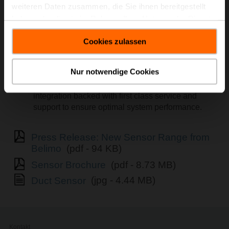
weiteren Daten zusammen, die Sie ihnen bereitgestellt
Accurate readings, 5-year warranty, and NEMA 4X
haben oder die sie im Rahmen Ihrer Nutzung der Dienste
/ IP65 certification will provide reliability over the
gesammelt haben.
life cycle of the building.
Cookies zulassen
Fast installation and commissioning with a
screwless, snap-on cover and detachable
Nur notwendige Cookies
mounting plate.
Compact modular design provides seamless
integration backed with first class service and
support to ensure optimal system performance.
Press Release: New Sensor Range from
Belimo
(pdf - 94 KB)
Sensor Brochure
(pdf - 8.73 MB)
Duct Sensor
(jpg - 4.44 MB)
Kontakt