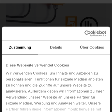
The new sensor offering is the result of over four
Zustimmung
Details
Über Cookies
decades of experience, research, and focus on
providing value-added technologies that help reduce
expenses and installation. The full range of sensors is
Diese Webseite verwendet Cookies
the perfect complement to Belimo actuators and valves,
Wir verwenden Cookies, um Inhalte und Anzeigen zu
optimizing energy efficiency and system performance.
Belimo sensors seamlessly integrate into major building
personalisieren, Funktionen für soziale Medien anbieten
automation systems (BAS) with the same quality,
zu können und die Zugriffe auf unsere Website zu
reliability, and value that define Belimo. Belimo’s
analysieren. Außerdem geben wir Informationen zu Ihrer
expertise and ability to innovate are evident with the
Verwendung unserer Website an unsere Partner für
universal compact enclosure design, intuitive screwless
soziale Medien, Werbung und Analysen weiter. Unsere
snap cover, and detachable mounting plate making
Partner führen diese Informationen möglicherweise mit
installation and commissioning easy.