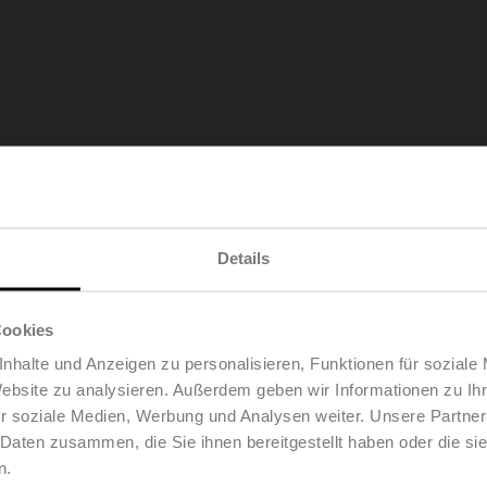
en und Sachwerten
Details
Der hochwertige Federrücklauf und die elektrischen Sicherheitsa
zuverlässigen Betrieb auch in kritischen Situationen aus. Im R
Qualitätssicherungsmassnahmen wird jedes Gerät vollständig ge
Cookies
Rückverfolgbarkeit ermöglicht. Zudem hat jedes Gerät 90 Prüfp
höchsten Qualitätsanforderungen erfüllt werden.
nhalte und Anzeigen zu personalisieren, Funktionen für soziale
Website zu analysieren. Außerdem geben wir Informationen zu I
Klappenantriebe mit Notstellfunktion
r soziale Medien, Werbung und Analysen weiter. Unsere Partner
 Daten zusammen, die Sie ihnen bereitgestellt haben oder die s
n.