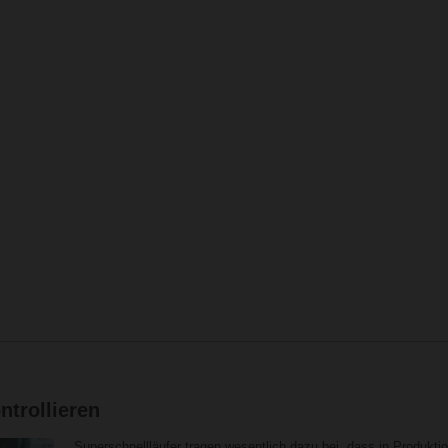
trollieren
Superschnellläufer tragen wesentlich dazu bei, dass in Produkt