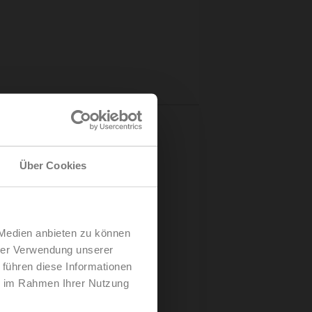
Über Cookies
ntriebe zeichnen sich durch einen
ahmen von
prüft, und es wird dessen lückenlose
rogramme zu durchlaufen, damit die
 Medien anbieten zu können
hrer Verwendung unserer
 führen diese Informationen
ie im Rahmen Ihrer Nutzung