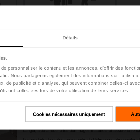
Système à pression
Détails
différentielle
Pour en savoir plus
ies.
e personnaliser le contenu et les annonces, d'offrir des fonctio
rafic. Nous partageons également des informations sur l'utilisati
, de publicité et d'analyse, qui peuvent combiner celles-ci avec
ils ont collectées lors de votre utilisation de leurs services.
rotection incendie depuis 1978
Une technologie qui sauve des vies
Cookies nécessaires uniquement
Auto
Les incendies représentent la menace potentielle la plus importa
corporels dans les bâtiments. Une protection incendie efficace 
danger, aide à réduire les dommages matériels et assure le fonc
Les produits de protection incendie de Belimo sont disponibles d