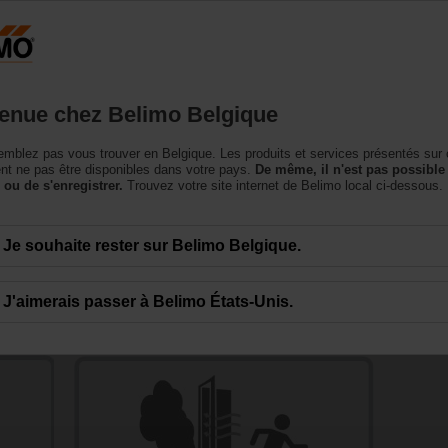
Belgique
NL
roduits
Support
À propos de nous
Conta
enue chez Belimo Belgique
mblez pas vous trouver en Belgique. Les produits et services présentés sur 
t ne pas être disponibles dans votre pays.
De même, il n'est pas possible
 ou de s'enregistrer.
Trouvez votre site internet de Belimo local ci-dessous.
Je souhaite rester sur Belimo Belgique.
et désenfumage
J'aimerais passer à Belimo États-Unis.