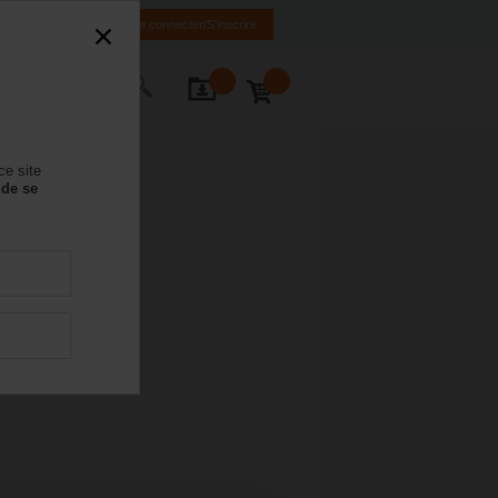
FR
DE
EN
Se connecter/S'inscrire
ctez-nous
ce site
 de se