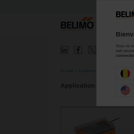
P
Bienv
Vous ne se
web peuven
connecter
Accueil
Systèmes
Application coupe-feu 