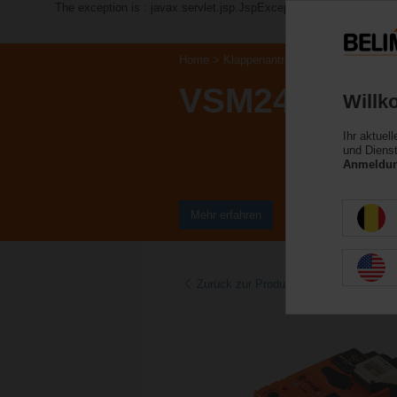
The exception is : javax.servlet.jsp.JspException: Problem acce
Home
Klappenantriebe
Antriebe ohne N
VSM24A-LP1
Willk
Ihr aktuel
und Dienst
Anmeldung
Mehr erfahren
Zurück zur Produktkategorie