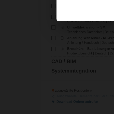
Installationsanleitung – VSM
Installationsanleitung | 372 KB |
EU Declaration of Conformit
EU-Konformitätserklärung | 29 K
Umweltdeklaration – SM..
Technisches Datenblatt | Deutsc
Anleitung Webserver - IoT-Pr
Anleitung / Handbuch | Deutsch 
Broschüre – Bus-Lösungen v
Produktübersicht | Deutsch | 27
CAD / BIM
Systemintegration
0
ausgewählte Position(en)
Ausgewählte Elemente per E-Mail te
Download-Ordner aufrufen