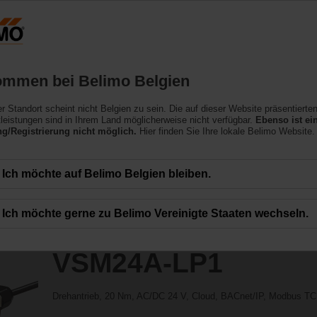
ssing the absolute URL "https://www.belimo.com/be/de_CH/~mgnlArea=outdate
otstellfunktion
ommen bei Belimo Belgien
ler Standort scheint nicht Belgien zu sein. Die auf dieser Website präsentierte
leistungen sind in Ihrem Land möglicherweise nicht verfügbar.
Ebenso ist ei
/Registrierung nicht möglich.
Hier finden Sie Ihre lokale Belimo Website.
Ich möchte auf Belimo Belgien bleiben.
Ich möchte gerne zu Belimo Vereinigte Staaten wechseln.
VSM24A-LP1
Drehantrieb, 20 Nm, AC/DC 24 V, Cloud, BACnet/IP, Modbus TCP, 