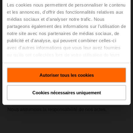
Les cookies nous permettent de personnaliser le contenu
et les annonces, d'offrir des fonctionnalités relatives aux
Nous nous concentrons sur des compétences qui
médias sociaux et d'analyser notre trafic. Nous
apportent de la valeur à nos clients.
partageons également des informations sur l'utilisation de
Nous améliorons continuellement nos processus
notre site avec nos partenaires de médias sociaux, de
opérationnels et utilisons les économies d'échelle.
publicité et d'analyse, qui peuvent combiner celles-ci
avec d'autres informations que vous leur avez fournies
Culture de crédibilité
ou qu'ils ont collectées lors de votre utilisation de leurs
services.
La confiance et l'intégrité sont les fondements de notre
culture Belimo et nos actes correspondent à nos
Autoriser tous les cookies
paroles.
Nous valorisons l'individualité en traitant chaque
Cookies nécessaires uniquement
personne avec respect et de manière juste et équitable.
Nous assumons la responsabilité de nos actes.