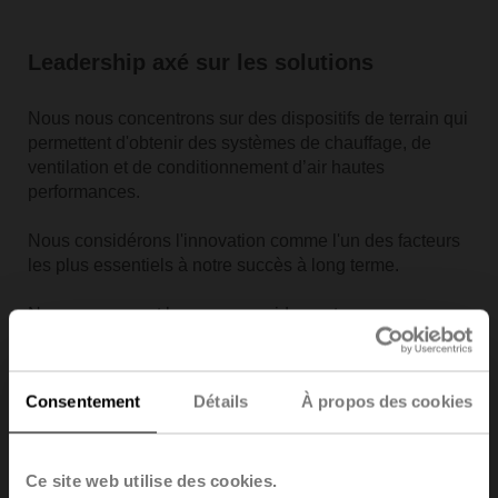
Leadership axé sur les solutions
Nous nous concentrons sur des dispositifs de terrain qui
permettent d'obtenir des systèmes de chauffage, de
ventilation et de conditionnement d’air hautes
performances.
Nous considérons l'innovation comme l'un des facteurs
les plus essentiels à notre succès à long terme.
Nous pensons et bougeons rapidement.
Excellence opérationnelle
Consentement
Détails
À propos des cookies
C'est pourquoi la « qualité d'abord » s'applique à toute
l'entreprise et a la priorité sur le respect des délais et les
Ce site web utilise des cookies.
coûts.