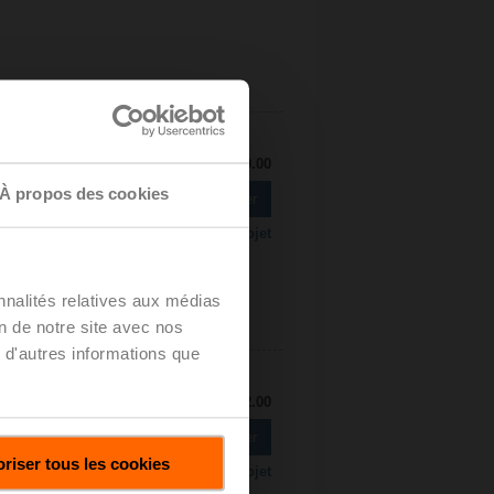
Prix courant: C$1,140.00
À propos des cookies
Ajouter au panier
Ajouter à la liste de projet
nnalités relatives aux médias
on de notre site avec nos
 d'autres informations que
Prix courant: C$1,052.00
Ajouter au panier
riser tous les cookies
Ajouter à la liste de projet