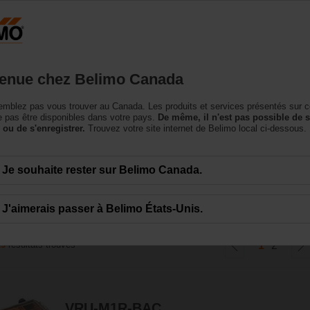
Canada
Produits
Soutien
Notre société
Conta
enue chez Belimo Canada
mblez pas vous trouver au Canada. Les produits et services présentés sur c
ulation du débit d'air
 pas être disponibles dans votre pays.
De même, il n'est pas possible de 
 ou de s'enregistrer.
Trouvez votre site internet de Belimo local ci-dessous.
et de commande du débit d'air avec communication numérique pour les soluti
Je souhaite rester sur Belimo Canada.
J'aimerais passer à Belimo États-Unis.
25
résultats trouvés
1
2
VRU-M1R-BAC