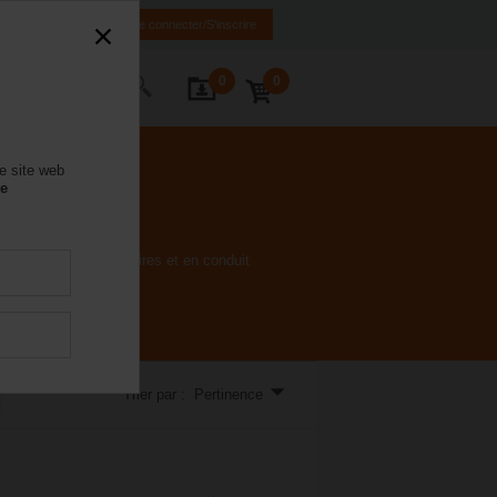
FR
EN
Se connecter/S'inscrire
0
0
ctez-nous
e site web
se
ons rotatives, linéaires et en conduit
Trier par : Pertinence