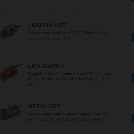
LMQ24A-VST
Servomoteur rotatif pour VRU, 35 in-lb [4 Nm],
AC/DC 24 V, 2.5 s, IP54
LMV-D3-MFT
Régulateur de débit volumétrique VAV-Compact,
45 in-lb [5 Nm], AC/DC 24 V, MP-Bus, 2...10 V,
150 s
NF24A-VST
Servomoteur rotatif à sûreté intégrée pour VRU,
90 in-lb [10 Nm], AC/DC 24 V, 120 s, IP54