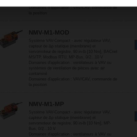
les applications de confort
Domaines d'application : VAV/CAV, commande de
la position
NMV-M1-MOD
Système VAV-Compact - avec régulateur VAV,
capteur de Δp statique (membrane) et
servomoteur de registre, 90 in-lb [10 Nm], BACnet
MS/TP, Modbus RTU, MP-Bus, 0/2...10 V
Domaines d'application : ventilateurs à VAV ou
systèmes de ventilation de pièces avec air
contaminé
Domaines d'application : VAV/CAV, commande de
la position
NMV-M1-MP
Système VAV-Compact - avec régulateur VAV,
capteur de Δp statique (membrane) et
servomoteur de registre, 90 in-lb [10 Nm], MP-
Bus, 0/2...10 V
Domaines d'application : ventilateurs à VAV ou