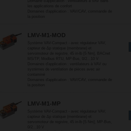
Domaine d'application : ventilateurs à VAV dans
les applications de confort
Domaines d'application : VAV/CAV, commande de
la position
LMV-M1-MOD
Système VAV-Compact - avec régulateur VAV,
capteur de Δp statique (membrane) et
servomoteur de registre, 45 in-lb [5 Nm], BACnet
MS/TP, Modbus RTU, MP-Bus, 0/2...10 V
Domaines d'application : ventilateurs à VAV ou
systèmes de ventilation de pièces avec air
contaminé
Domaines d'application : VAV/CAV, commande de
la position
LMV-M1-MP
Système VAV-Compact - avec régulateur VAV,
capteur de Δp statique (membrane) et
servomoteur de registre, 45 in-lb [5 Nm], MP-Bus,
0/2...10 V