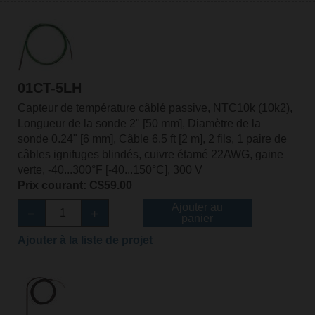
01CT-5LH
Capteur de température câblé passive, NTC10k (10k2),
Longueur de la sonde 2" [50 mm], Diamètre de la
sonde 0.24" [6 mm], Câble 6.5 ft [2 m], 2 fils, 1 paire de
câbles ignifuges blindés, cuivre étamé 22AWG, gaine
verte, -40...300°F [-40...150°C], 300 V
Prix courant: C$59.00
Ajouter au
panier
Ajouter à la liste de projet