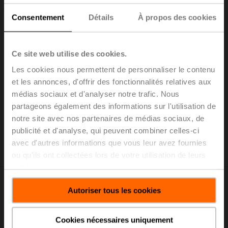
Consentement
Détails
À propos des cookies
01CT-5AH
Ce site web utilise des cookies.
Capteur de température câblé passive, Pt100, Longueur
de la sonde 2" [50 mm], Diamètre de la sonde 0.24" [6
Les cookies nous permettent de personnaliser le contenu
mm], Câble 6.5 ft [2 m], 2 fils, 1 paire de câbles ignifuges
et les annonces, d'offrir des fonctionnalités relatives aux
blindés, cuivre étamé 22AWG, gaine verte, -40...300°F
médias sociaux et d'analyser notre trafic. Nous
[-40...150°C], 300 V
partageons également des informations sur l'utilisation de
Prix courant: C$76.00
notre site avec nos partenaires de médias sociaux, de
Ajouter au
publicité et d'analyse, qui peuvent combiner celles-ci
panier
avec d'autres informations que vous leur avez fournies
Ajouter à la liste de projet
ou qu'ils ont collectées lors de votre utilisation de leurs
services.
Autoriser tous les cookies
Cookies nécessaires uniquement