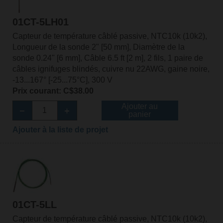
01CT-5LH01
Capteur de température câblé passive, NTC10k (10k2),
Longueur de la sonde 2" [50 mm], Diamètre de la
sonde 0.24" [6 mm], Câble 6.5 ft [2 m], 2 fils, 1 paire de
câbles ignifuges blindés, cuivre nu 22AWG, gaine noire,
-13...167° [-25...75°C], 300 V
Prix courant: C$38.00
Ajouter au
panier
Ajouter à la liste de projet
01CT-5LL
Capteur de température câblé passive, NTC10k (10k2),