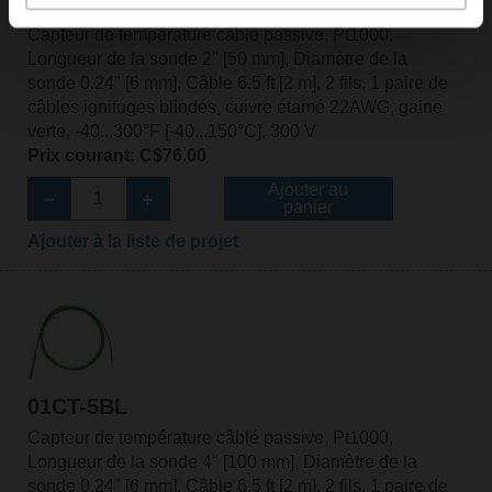
01CT-5BH
Capteur de température câblé passive, Pt1000,
Longueur de la sonde 2" [50 mm], Diamètre de la
sonde 0.24" [6 mm], Câble 6.5 ft [2 m], 2 fils, 1 paire de
câbles ignifuges blindés, cuivre étamé 22AWG, gaine
verte, -40...300°F [-40...150°C], 300 V
Prix courant: C$76.00
Ajouter au
panier
Ajouter à la liste de projet
01CT-5BL
Capteur de température câblé passive, Pt1000,
Longueur de la sonde 4" [100 mm], Diamètre de la
sonde 0.24" [6 mm], Câble 6.5 ft [2 m], 2 fils, 1 paire de