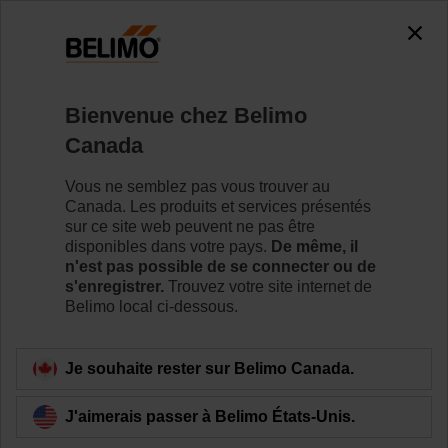
0
0
Accueil
Capteurs / Compteurs
Bienvenue chez Belimo
Capteurs de tuyaux (eau)
Canada
Belimo offre une gamme de capteurs de température en
applique et en immersion spécialement conçus pour
Vous ne semblez pas vous trouver au
mesurer les valeurs standard à l’intérieur et sur la
Canada. Les produits et services présentés
surface des tuyaux, chaudières et réservoirs, facilitant le
sur ce site web peuvent ne pas être
choix de la meilleure option d’installation.
disponibles dans votre pays.
De même, il
n'est pas possible de se connecter ou de
s'enregistrer.
Trouvez votre site internet de
En savoir plus
Belimo local ci-dessous.
Filtrer par
Je souhaite rester sur Belimo Canada.
J'aimerais passer à Belimo États-Unis.
183
résultats trouvés