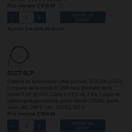
Prix courant: C$39.00
Ajouter au
panier
Ajouter à la liste de projet
01CT-5LP
Capteur de température câblé passive, NTC10k (10k2),
Longueur de la sonde 8" [200 mm], Diamètre de la
sonde 0.24" [6 mm], Câble 6.5 ft [2 m], 2 fils, 1 paire de
câbles ignifuges blindés, cuivre étamé 22AWG, gaine
verte, -40...300°F [-40...150°C], 300 V
Prix courant: C$59.00
Ajouter au
panier