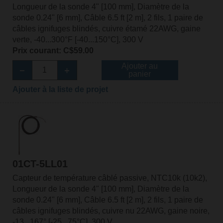
Longueur de la sonde 4" [100 mm], Diamètre de la
sonde 0.24" [6 mm], Câble 6.5 ft [2 m], 2 fils, 1 paire de
câbles ignifuges blindés, cuivre étamé 22AWG, gaine
verte, -40...300°F [-40...150°C], 300 V
Prix courant: C$59.00
Ajouter au
panier
Ajouter à la liste de projet
01CT-5LL01
Capteur de température câblé passive, NTC10k (10k2),
Longueur de la sonde 4" [100 mm], Diamètre de la
sonde 0.24" [6 mm], Câble 6.5 ft [2 m], 2 fils, 1 paire de
câbles ignifuges blindés, cuivre nu 22AWG, gaine noire,
-13...167° [-25...75°C], 300 V