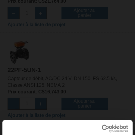
Prix courant: C$21,764.00
Ajouter au
panier
Ajouter à la liste de projet
22PF-5UN-1
Capteur de débit, AC/DC 24 V, DN 150, FS 62.5 l/s,
Classe ANSI 125, NEMA 2
Prix courant: C$16,743.00
Ajouter au
panier
Ajouter à la liste de projet