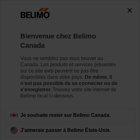
The exception is : javax.servlet.jsp.JspException: Problem
accessing the absolute URL
"https://www.belimo.com/ca/fr_CA/~mgnlArea=cookies~".
java.io.IOException: Server returned HTTP response code: 500
for URL:
Bienvenue chez Belimo
https://www.belimo.com/ca/fr_CA/~mgnlArea=cookies~
Canada
Accueil
Robinets de réglage
Vous ne semblez pas vous trouver au
Canada. Les produits et services présentés
Robinets à papillon
sur ce site web peuvent ne pas être
Les robinets à papillon sont offerts dans de nombreuses
disponibles dans votre pays.
De même, il
dimensions de manière à satisfaire les exigences des
n'est pas possible de se connecter ou de
installations de CVCA des immeubles à usage
s'enregistrer.
Trouvez votre site internet de
commercial et institutionnel qui nécessitent un taux de
Belimo local ci-dessous.
fuite nul pour les installations à deux et à trois voies.
Je souhaite rester sur Belimo Canada.
En savoir plus
J'aimerais passer à Belimo États-Unis.