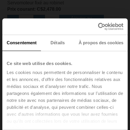
Servomoteur fixé au robinet
Prix courant: C$2,478.00
Ajouter au
panier
Ajouter à la liste de projet
Consentement
Détails
À propos des cookies
Ce site web utilise des cookies.
Les cookies nous permettent de personnaliser le contenu
F6125HDU+GRX24-MFT-T N4
et les annonces, d'offrir des fonctionnalités relatives aux
Robinet à papillon (BFV), DN 5" [125], 2 voies, Classe
médias sociaux et d'analyser notre trafic. Nous
ANSI Consistent with 125, Cv 1022
partageons également des informations sur l'utilisation de
Configurable
notre site avec nos partenaires de médias sociaux, de
Servomoteur pour robinets, Sans fonction de sécurité,
publicité et d'analyse, qui peuvent combiner celles-ci
AC/DC 24 V, 2...10 V, NEMA 4X, Bornes
avec d'autres informations que vous leur avez fournies
Servomoteur fixé au robinet
ou qu'ils ont collectées lors de votre utilisation de leurs
Prix courant: C$4,058.00
services.