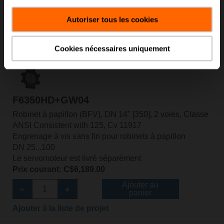
Ajouter au
panier
Autoriser tous les cookies
Ajouter à la liste de projet
Cookies nécessaires uniquement
F6350HD+GW04
Robinet à papillon (BFV), DN 14" [350], 2 voies, Classe
ANSI Consistent with 125, Cv 11917
Engrenage à vis sans fin pour robinets à papillon
DN 25...100
Le servomoteur est livré séparément
Prix courant: C$6,189.00
Ajouter au
panier
Ajouter à la liste de projet