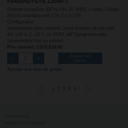
F6450HD+SY8-120MFT
Robinet à papillon (BFV), DN 18" [450], 2 voies, Classe
ANSI Consistent with 125, Cv 21705
Configurable
Servomoteur pour robinets, Sans fonction de sécurité,
AC 120 V, 2...10 V, 2x SPDT, MFT/programmable
Servomoteur fixé au robinet
Prix courant: C$33,816.00
Ajouter au
panier
Ajouter à la liste de projet
1
2
3
4
5
Contactez-nous
Politique de confidentialité