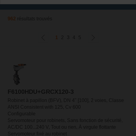
Filtrer par
962
résultats trouvés
1
2
3
4
5
F6100HDU+GRCX120-3
Robinet à papillon (BFV), DN 4" [100], 2 voies, Classe
ANSI Consistent with 125, Cv 600
Configurable
Servomoteur pour robinets, Sans fonction de sécurité,
AC/DC 100...240 V, Tout ou rien, À virgule flottante
Servomoteur fixé au robinet