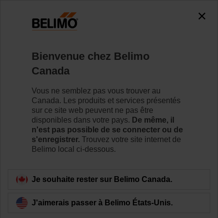
The exception is : javax.servlet.jsp.JspException: Problem
accessing the absolute URL
"https://www.belimo.com/ca/fr_CA/~mgnlArea=cookies~".
java.io.IOException: Server returned HTTP response code: 500
for URL:
Bienvenue chez Belimo
https://www.belimo.com/ca/fr_CA/~mgnlArea=cookies~
Canada
Accueil
Capteurs / Compteurs
Compteurs (eau)
Vous ne semblez pas vous trouver au
Canada. Les produits et services présentés
22PE-5XUDNH
sur ce site web peuvent ne pas être
disponibles dans votre pays.
De même, il
n'est pas possible de se connecter ou de
s'enregistrer.
Trouvez votre site internet de
En savoir plus
Belimo local ci-dessous.
Je souhaite rester sur Belimo Canada.
Retour à la catégorie de produits
J'aimerais passer à Belimo États-Unis.