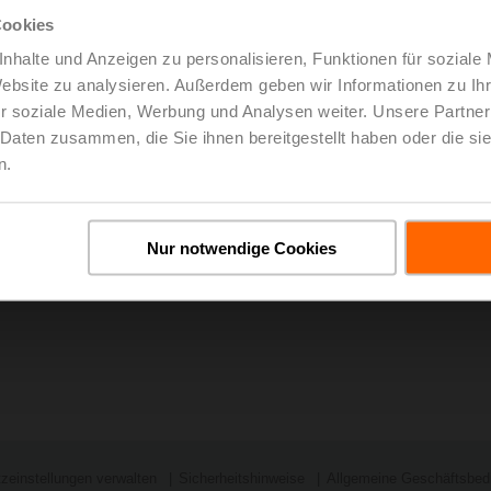
effektiv, entweder via Fernsteuerung oder vor Ort.
Cookies
Ausserdem erhielt Chad Blackmer, Belimo Vice President Sales 
nhalte und Anzeigen zu personalisieren, Funktionen für soziale
ControlTrends Award in der Kategorie «Executive of the Year —
Website zu analysieren. Außerdem geben wir Informationen zu I
Über den nachstehenden Link gelangen Sie zu einer Liste mit all
r soziale Medien, Werbung und Analysen weiter. Unsere Partner
controltrends.org
 Daten zusammen, die Sie ihnen bereitgestellt haben oder die s
n.
Nur notwendige Cookies
zeinstellungen verwalten
Sicherheitshinweise
Allgemeine Geschäftsbed