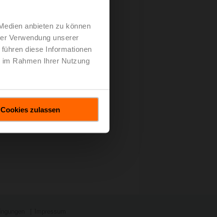
for US & Latin America, einen
 Medien anbieten zu können
 Large Manufacturer».
hrer Verwendung unserer
en diesjährigen Gewinnern.
 führen diese Informationen
ie im Rahmen Ihrer Nutzung
Cookies zulassen
ingungen
Impressum