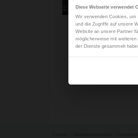
Diese Webseite verwendet 
Wir verwenden Cookies, um I
und die Zugriffe auf unsere 
Website an unsere Partner fü
möglicherweise mit weiteren
der Dienste gesammelt habe
Kontakt
Datenschutzerklärung
Datenschut