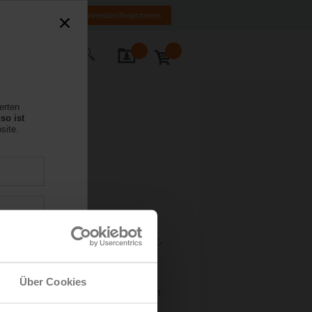
E
IT
FR
EN
Anmelden/Registrieren
Kontakt
erten
so ist
site.
Kategorie «Intelligente Gebäude und HLK-
nical Support Company of the Year —
schen Support — Grosshersteller) mit
Über Cookies
n umfassenden Kundendienst und Support
ice betreut die Kunden schnell und