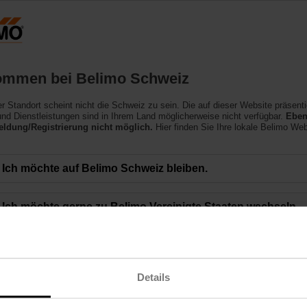
Schweiz
D
Produkte
Support
Über uns
ommen bei Belimo Schweiz
ler Standort scheint nicht die Schweiz zu sein. Die auf dieser Website präsenti
nd Dienstleistungen sind in Ihrem Land möglicherweise nicht verfügbar.
Eben
ldung/Registrierung nicht möglich.
Hier finden Sie Ihre lokale Belimo Web
r Belimo
Ich möchte auf Belimo Schweiz bleiben.
Ich möchte gerne zu Belimo Vereinigte Staaten wechseln.
ds
Die 2018 ControlTrends Awards für die besten Hersteller in der 
Steuerungen» wurden im Rahmen der AHR Expo vergeben.
Am 14. Januar 2019 wurde Belimo in der Kategorie « Best Tech
Large Manufacturer» (Bestes Unternehmen des Jahres für techni
Details
einem ControlTrends Award ausgezeichnet. Belimo bietet eine
über die gesamte Produktlebensdauer. Unser preisgekrönter Serv