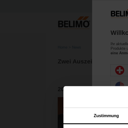
Willk
Ihr aktuel
Home
News
Produkte u
eine Anme
Zwei Auszeichnungen fü
2018 ControlTrends Awar
Zustimmung