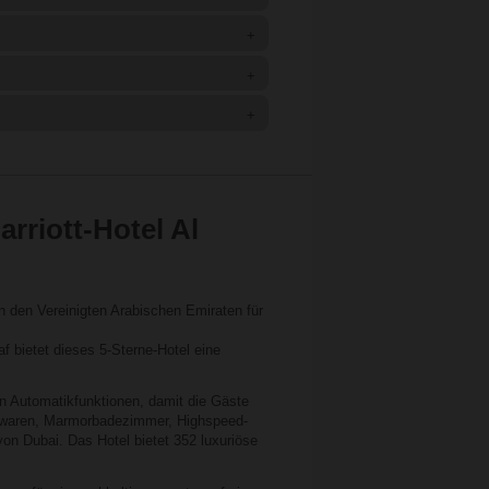
+
+
+
arriott-Hotel Al
in den Vereinigten Arabischen Emiraten für
f bietet dieses 5-Sterne-Hotel eine
 Automatikfunktionen, damit die Gäste
twaren, Marmorbadezimmer, Highspeed-
 von Dubai. Das Hotel bietet 352 luxuriöse