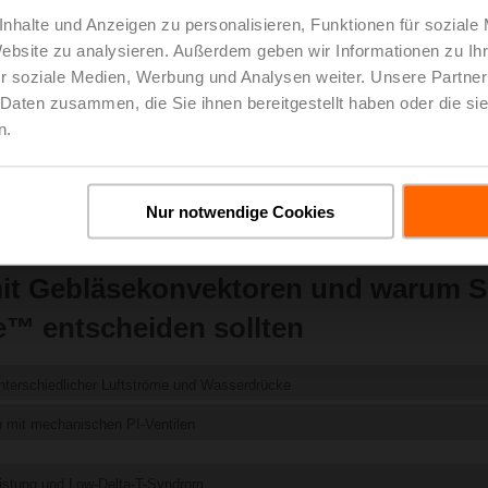
nhalte und Anzeigen zu personalisieren, Funktionen für soziale
Website zu analysieren. Außerdem geben wir Informationen zu I
Jetzt bestellen
r soziale Medien, Werbung und Analysen weiter. Unsere Partner
 Daten zusammen, die Sie ihnen bereitgestellt haben oder die s
n.
Nur notwendige Cookies
it Gebläsekonvektoren und warum Si
e™ entscheiden sollten
nterschiedlicher Luftströme und Wasserdrücke
 mit mechanischen PI-Ventilen
istung und Low-Delta-T-Syndrom