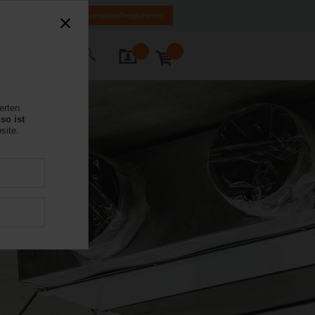
E
IT
FR
EN
Anmelden/Registrieren
Kontakt
erten
so ist
site.