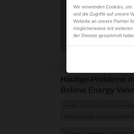
Wir verwenden Cookies, um I
und die Zugriffe auf unsere 
Website an unsere Partner fü
möglicherweise mit weiteren
der Dienste gesammelt habe
Häufige Probleme m
Belimo Energy Valv
Problem: Schlechte Leistung aufgrund u
Mögliche Lösung: Dynamischer Abgleich
Typisches Designproblem: Schlechte Le