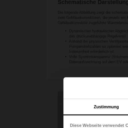
Schematische Darstellun
Die folgende Abbildung zeigt die schemati
zwei Gebläsekonvektoren, die jeweils ein
Gebläsekonvektor zugeführte Wärmeleistung
Dynamischer hydraulischer Abgleich
das druckunabhängige Regelventil
Anhand der physischen Ventilposit
Pumpendrehzahlen so optimiert werd
Indexeinheit erforderlich ist.
Volle Systemtransparenz (Volumens
Datenaufzeichnung auf dem EV oder
Zustimmung
Diese Webseite verwendet 