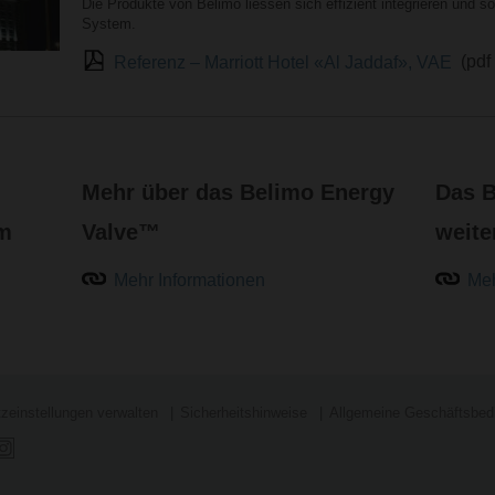
Die Produkte von Belimo liessen sich effizient integrieren und so
System.
Referenz – Marriott Hotel «Al Jaddaf», VAE
(pdf
Mehr über das Belimo Energy
Das B
em
Valve™
weit
Mehr Informationen
Meh
zeinstellungen verwalten
Sicherheitshinweise
Allgemeine Geschäftsbed