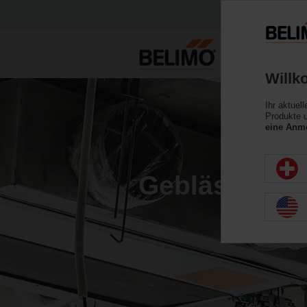
Willk
Ihr aktuel
Produkte u
eine Anme
Gebläsekonv