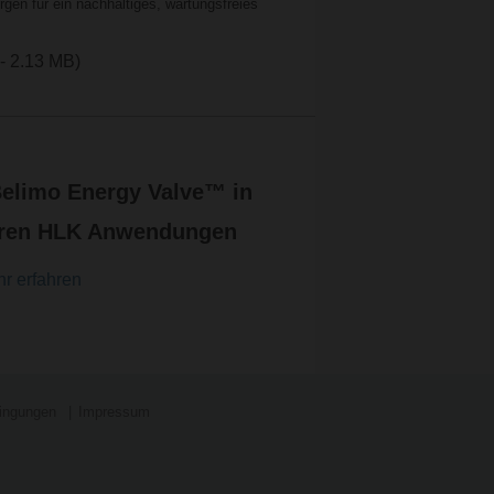
rgen für ein nachhaltiges, wartungsfreies
 - 2.13 MB)
elimo Energy Valve™ in
eren HLK Anwendungen
r erfahren
ingungen
Impressum