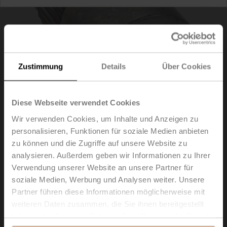
Zustimmung
Details
Über Cookies
Diese Webseite verwendet Cookies
Wir verwenden Cookies, um Inhalte und Anzeigen zu
personalisieren, Funktionen für soziale Medien anbieten
zu können und die Zugriffe auf unsere Website zu
ZGV-19
analysieren. Außerdem geben wir Informationen zu Ihrer
Verwendung unserer Website an unsere Partner für
Formschlussadapter Vierkant, 19x19x40 mm (LxBxH),
soziale Medien, Werbung und Analysen weiter. Unsere
für GR..-R
Partner führen diese Informationen möglicherweise mit
weiteren Daten zusammen, die Sie ihnen bereitgestellt
Listenpreis
CHF 67.20
haben oder die sie im Rahmen Ihrer Nutzung der Dienste
In den